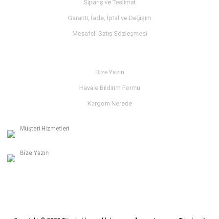
Sipariş ve Teslimat
Garanti, İade, İptal ve Değişim
Mesafeli Satış Sözleşmesi
İLETİŞİM
Bize Yazın
Havale Bildirim Formu
Kargom Nerede
Müşteri Hizmetleri
0236 312 27 98
Bize Yazın
info@albaymotor.com