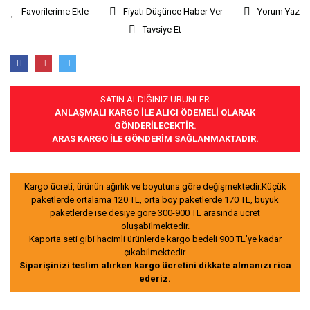
Fiyatı Düşünce Haber Ver
Yorum Yaz
Tavsiye Et
SATIN ALDIĞINIZ ÜRÜNLER
ANLAŞMALI KARGO İLE ALICI ÖDEMELİ OLARAK
GÖNDERİLECEKTİR.
ARAS KARGO İLE GÖNDERİM SAĞLANMAKTADIR.
Kargo ücreti, ürünün ağırlık ve boyutuna göre değişmektedir.Küçük
paketlerde ortalama 120 TL, orta boy paketlerde 170 TL, büyük
paketlerde ise desiye göre 300-900 TL arasında ücret
oluşabilmektedir.
Kaporta seti gibi hacimli ürünlerde kargo bedeli 900 TL’ye kadar
çıkabilmektedir.
Siparişinizi teslim alırken kargo ücretini dikkate almanızı rica
ederiz.