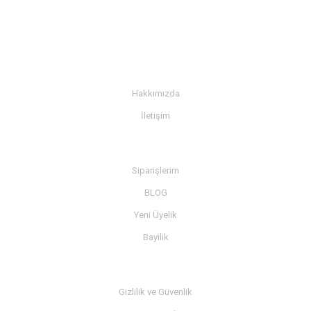
KURUMSAL
Hakkımızda
İletişim
BİLGİ
Siparişlerim
BLOG
Yeni Üyelik
Bayilik
MÜŞTERİ SERVİSİ
Gizlilik ve Güvenlik