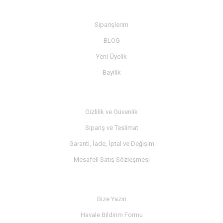
BİLGİ
Siparişlerim
BLOG
Yeni Üyelik
Bayilik
MÜŞTERİ SERVİSİ
Gizlilik ve Güvenlik
Sipariş ve Teslimat
Garanti, İade, İptal ve Değişim
Mesafeli Satış Sözleşmesi
İLETİŞİM
Bize Yazın
Havale Bildirim Formu