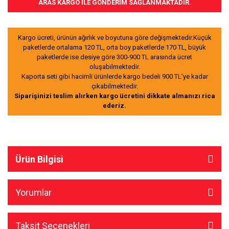
ARAS KARGO İLE GÖNDERİM SAĞLANMAKTADIR.
Kargo ücreti, ürünün ağırlık ve boyutuna göre değişmektedir.Küçük
paketlerde ortalama 120 TL, orta boy paketlerde 170 TL, büyük
paketlerde ise desiye göre 300-900 TL arasında ücret
oluşabilmektedir.
Kaporta seti gibi hacimli ürünlerde kargo bedeli 900 TL’ye kadar
çıkabilmektedir.
Siparişinizi teslim alırken kargo ücretini dikkate almanızı rica
ederiz.
Ürün Bilgisi
Yorumlar
Taksit Seçenekleri