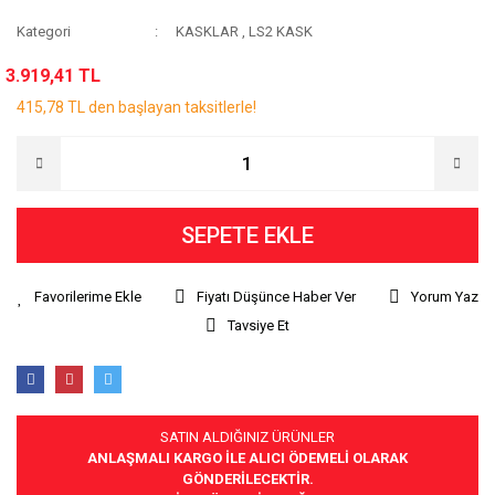
Kategori
KASKLAR
,
LS2 KASK
3.919,41 TL
415,78 TL den başlayan taksitlerle!
SEPETE EKLE
Fiyatı Düşünce Haber Ver
Yorum Yaz
Tavsiye Et
SATIN ALDIĞINIZ ÜRÜNLER
ANLAŞMALI KARGO İLE ALICI ÖDEMELİ OLARAK
GÖNDERİLECEKTİR.