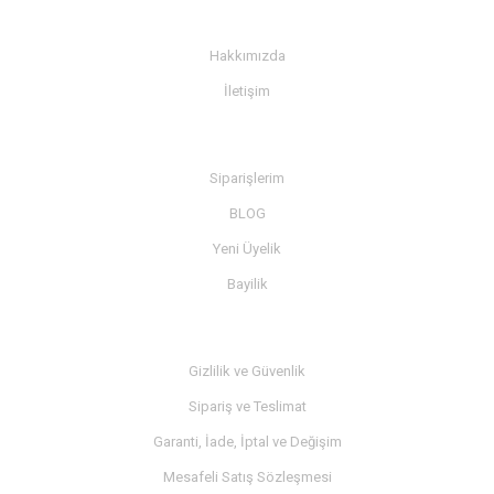
KURUMSAL
Hakkımızda
İletişim
BİLGİ
Siparişlerim
BLOG
Yeni Üyelik
Bayilik
MÜŞTERİ SERVİSİ
Gizlilik ve Güvenlik
Sipariş ve Teslimat
Garanti, İade, İptal ve Değişim
Mesafeli Satış Sözleşmesi