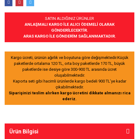
SATIN ALDIĞINIZ ÜRÜNLER
ANLAŞMALI KARGO İLE ALICI ÖDEMELİ OLARAK
GÖNDERİLECEKTİR.
ARAS KARGO İLE GÖNDERİM SAĞLANMAKTADIR.
Kargo ücreti, ürünün ağırlık ve boyutuna göre değişmektedir.Küçük
paketlerde ortalama 120 TL, orta boy paketlerde 170 TL, büyük
paketlerde ise desiye göre 300-900 TL arasında ücret
oluşabilmektedir.
Kaporta seti gibi hacimli ürünlerde kargo bedeli 900 TL’ye kadar
çıkabilmektedir.
Siparişinizi teslim alırken kargo ücretini dikkate almanızı rica
ederiz.
Ürün Bilgisi