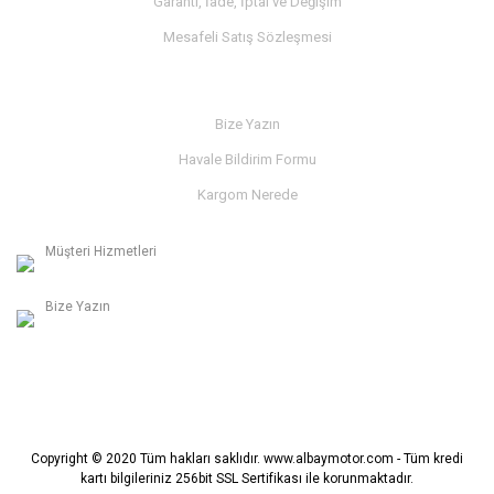
Garanti, İade, İptal ve Değişim
Mesafeli Satış Sözleşmesi
İLETİŞİM
Bize Yazın
Havale Bildirim Formu
Kargom Nerede
Müşteri Hizmetleri
0236 312 27 98
Bize Yazın
info@albaymotor.com
Copyright © 2020 Tüm hakları saklıdır. www.albaymotor.com - Tüm kredi
kartı bilgileriniz 256bit SSL Sertifikası ile korunmaktadır.