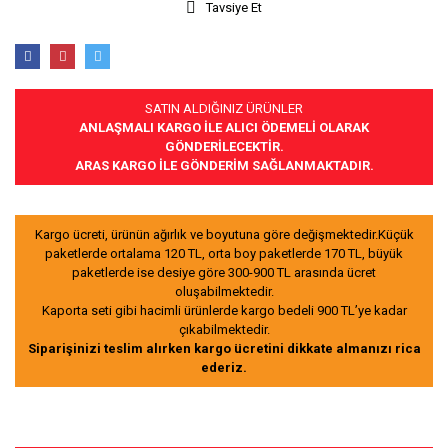
Tavsiye Et
SATIN ALDIĞINIZ ÜRÜNLER
ANLAŞMALI KARGO İLE ALICI ÖDEMELİ OLARAK
GÖNDERİLECEKTİR.
ARAS KARGO İLE GÖNDERİM SAĞLANMAKTADIR.
Kargo ücreti, ürünün ağırlık ve boyutuna göre değişmektedir.Küçük
paketlerde ortalama 120 TL, orta boy paketlerde 170 TL, büyük
paketlerde ise desiye göre 300-900 TL arasında ücret
oluşabilmektedir.
Kaporta seti gibi hacimli ürünlerde kargo bedeli 900 TL’ye kadar
çıkabilmektedir.
Siparişinizi teslim alırken kargo ücretini dikkate almanızı rica
ederiz.