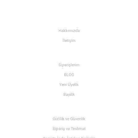
KURUMSAL
Hakkımızda
İletişim
BİLGİ
Siparişlerim
BLOG
Yeni Üyelik
Bayilik
MÜŞTERİ SERVİSİ
Gizlilik ve Güvenlik
Sipariş ve Teslimat