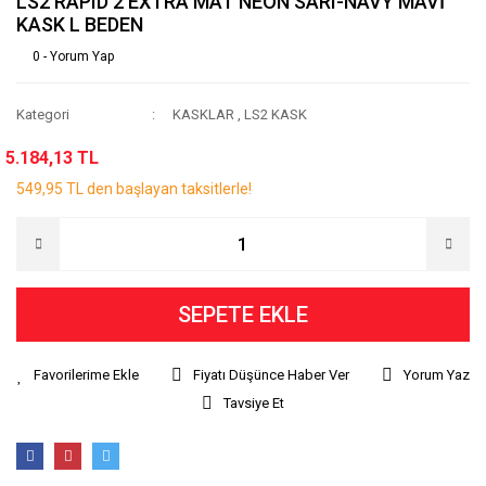
LS2 RAPID 2 EXTRA MAT NEON SARI-NAVY MAVİ
KASK L BEDEN
0 - Yorum Yap
Kategori
KASKLAR
,
LS2 KASK
5.184,13 TL
549,95 TL den başlayan taksitlerle!
SEPETE EKLE
Fiyatı Düşünce Haber Ver
Yorum Yaz
Tavsiye Et