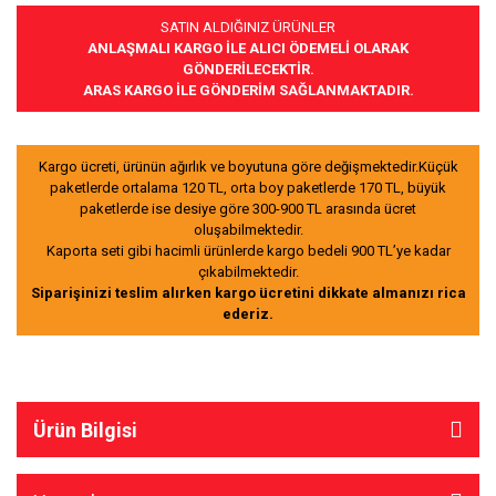
SATIN ALDIĞINIZ ÜRÜNLER
ANLAŞMALI KARGO İLE ALICI ÖDEMELİ OLARAK
GÖNDERİLECEKTİR.
ARAS KARGO İLE GÖNDERİM SAĞLANMAKTADIR.
Kargo ücreti, ürünün ağırlık ve boyutuna göre değişmektedir.Küçük
paketlerde ortalama 120 TL, orta boy paketlerde 170 TL, büyük
paketlerde ise desiye göre 300-900 TL arasında ücret
oluşabilmektedir.
Kaporta seti gibi hacimli ürünlerde kargo bedeli 900 TL’ye kadar
çıkabilmektedir.
Siparişinizi teslim alırken kargo ücretini dikkate almanızı rica
ederiz.
Ürün Bilgisi