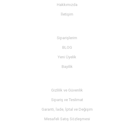
Hakkımızda
İletişim
BİLGİ
Siparişlerim
BLOG
Yeni Üyelik
Bayilik
MÜŞTERİ SERVİSİ
Gizlilik ve Güvenlik
Sipariş ve Teslimat
Garanti, İade, İptal ve Değişim
Mesafeli Satış Sözleşmesi
İLETİŞİM