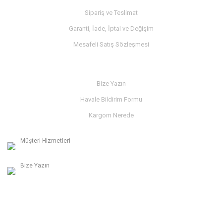
Sipariş ve Teslimat
Garanti, İade, İptal ve Değişim
Mesafeli Satış Sözleşmesi
İLETİŞİM
Bize Yazın
Havale Bildirim Formu
Kargom Nerede
Müşteri Hizmetleri
0236 312 27 98
Bize Yazın
info@albaymotor.com