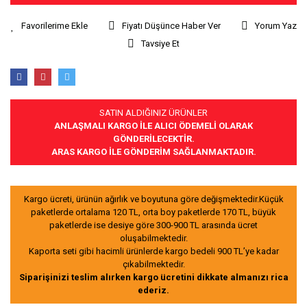
Fiyatı Düşünce Haber Ver
Yorum Yaz
Tavsiye Et
SATIN ALDIĞINIZ ÜRÜNLER
ANLAŞMALI KARGO İLE ALICI ÖDEMELİ OLARAK
GÖNDERİLECEKTİR.
ARAS KARGO İLE GÖNDERİM SAĞLANMAKTADIR.
Kargo ücreti, ürünün ağırlık ve boyutuna göre değişmektedir.Küçük
paketlerde ortalama 120 TL, orta boy paketlerde 170 TL, büyük
paketlerde ise desiye göre 300-900 TL arasında ücret
oluşabilmektedir.
Kaporta seti gibi hacimli ürünlerde kargo bedeli 900 TL’ye kadar
çıkabilmektedir.
Siparişinizi teslim alırken kargo ücretini dikkate almanızı rica
ederiz.