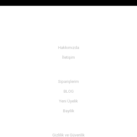
KURUMSAL
Hakkımızda
İletişim
BİLGİ
Siparişlerim
BLOG
Yeni Üyelik
Bayilik
MÜŞTERİ SERVİSİ
Gizlilik ve Güvenlik