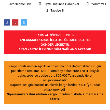
Fiyatı Düşünce Haber Ver
Yorum Yaz
Tavsiye Et
SATIN ALDIĞINIZ ÜRÜNLER
ANLAŞMALI KARGO İLE ALICI ÖDEMELİ OLARAK
GÖNDERİLECEKTİR.
ARAS KARGO İLE GÖNDERİM SAĞLANMAKTADIR.
Kargo ücreti, ürünün ağırlık ve boyutuna göre değişmektedir.Küçük
paketlerde ortalama 120 TL, orta boy paketlerde 170 TL, büyük
paketlerde ise desiye göre 300-900 TL arasında ücret
oluşabilmektedir.
Kaporta seti gibi hacimli ürünlerde kargo bedeli 900 TL’ye kadar
çıkabilmektedir.
Siparişinizi teslim alırken kargo ücretini dikkate almanızı rica
ederiz.