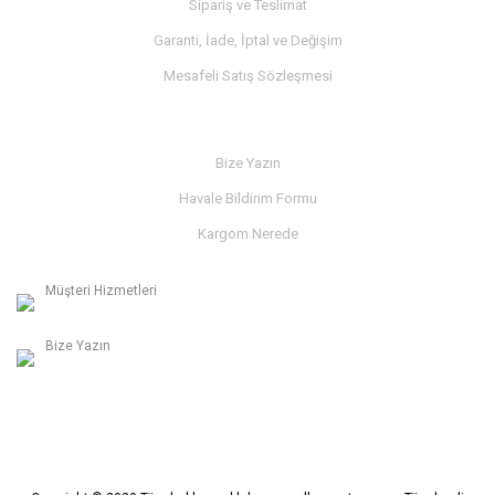
Sipariş ve Teslimat
Garanti, İade, İptal ve Değişim
Mesafeli Satış Sözleşmesi
İLETİŞİM
Bize Yazın
Havale Bildirim Formu
Kargom Nerede
Müşteri Hizmetleri
0236 312 27 98
Bize Yazın
info@albaymotor.com