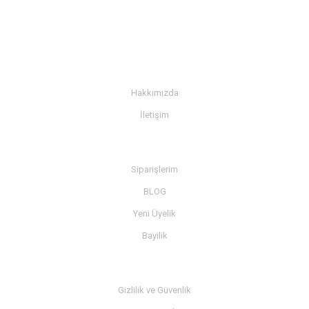
KURUMSAL
Hakkımızda
İletişim
BİLGİ
Siparişlerim
BLOG
Yeni Üyelik
Bayilik
MÜŞTERİ SERVİSİ
Gizlilik ve Güvenlik