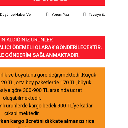
ı Düşünce Haber Ver
Yorum Yaz
Tavsiye Et
IN ALDIĞINIZ ÜRÜNLER
ALICI ÖDEMELİ OLARAK GÖNDERİLECEKTİR.
LE GÖNDERİM SAĞLANMAKTADIR.
ğırlık ve boyutuna göre değişmektedir.Küçük
120 TL, orta boy paketlerde 170 TL, büyük
esiye göre 300-900 TL arasında ücret
oluşabilmektedir.
mli ürünlerde kargo bedeli 900 TL’ye kadar
çıkabilmektedir.
ırken kargo ücretini dikkate almanızı rica