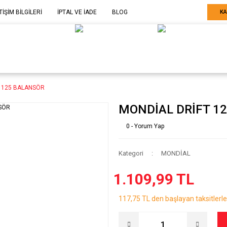
TİŞİM BİLGİLERİ
İPTAL VE İADE
BLOG
KA
ELE GÖRE
SARF MALZEME-
SERİ SONU
ARÇA
EKİPMAN
ÜRÜNLER
 125 BALANSÖR
MONDİAL DRİFT 1
0 - Yorum Yap
Kategori
MONDİAL
1.109,99 TL
117,75 TL den başlayan taksitlerle