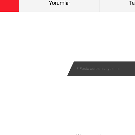
Yorumlar
Ta
Bu ürüne ilk yorumu siz yapın!
NYALARIMIZI KAÇIRMAYIN
Yorum Yaz
MÜŞTERİ SERVİSİ