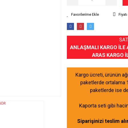
Fiyat
SAT
ANLAŞMALI KARGO İLE 
ARAS KARGO İ
Kargo ücreti, ürünün a
paketlerde ortalama 
paketlerde ise d
Kaporta seti gibi haci
Siparişinizi teslim al