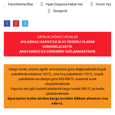
Fiyatı Düşünce Haber Ver
Yorum Yaz
Tavsiye Et
SATIN ALDIĞINIZ ÜRÜNLER
ANLAŞMALI KARGO İLE ALICI ÖDEMELİ OLARAK
GÖNDERİLECEKTİR.
ARAS KARGO İLE GÖNDERİM SAĞLANMAKTADIR.
Kargo ücreti, ürünün ağırlık ve boyutuna göre değişmektedir.Küçük
paketlerde ortalama 120 TL, orta boy paketlerde 170 TL, büyük
paketlerde ise desiye göre 300-900 TL arasında ücret
oluşabilmektedir.
Kaporta seti gibi hacimli ürünlerde kargo bedeli 900 TL’ye kadar
çıkabilmektedir.
Siparişinizi teslim alırken kargo ücretini dikkate almanızı rica
ederiz.