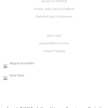
Sipariş ve Teslimat
Garanti, İade, İptal ve Değişim
Mesafeli Satış Sözleşmesi
İLETİŞİM
Bize Yazın
Havale Bildirim Formu
Kargom Nerede
Müşteri Hizmetleri
0236 312 27 98
Bize Yazın
info@albaymotor.com