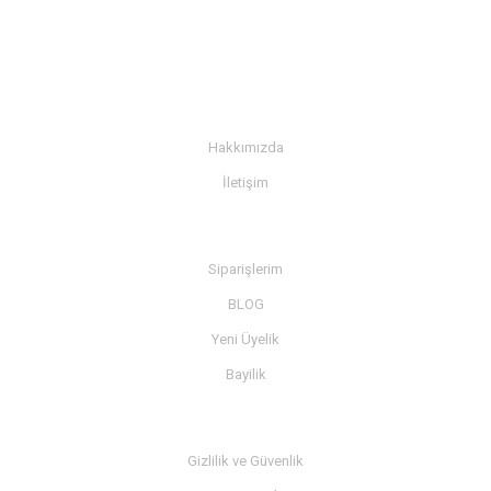
KURUMSAL
Hakkımızda
İletişim
BİLGİ
Siparişlerim
BLOG
Yeni Üyelik
Bayilik
MÜŞTERİ SERVİSİ
Gizlilik ve Güvenlik