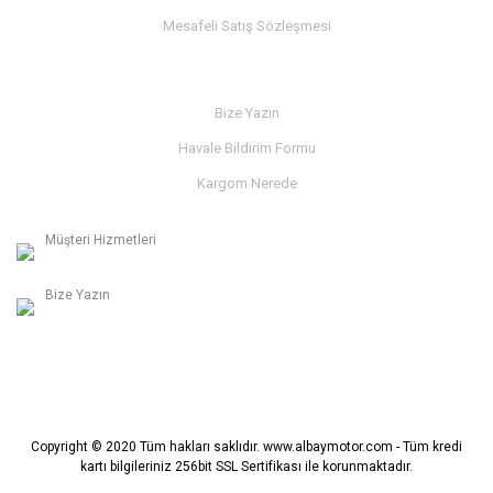
Mesafeli Satış Sözleşmesi
İLETİŞİM
Bize Yazın
Havale Bildirim Formu
Kargom Nerede
Müşteri Hizmetleri
0236 312 27 98
Bize Yazın
info@albaymotor.com
Copyright © 2020 Tüm hakları saklıdır. www.albaymotor.com - Tüm kredi
kartı bilgileriniz 256bit SSL Sertifikası ile korunmaktadır.