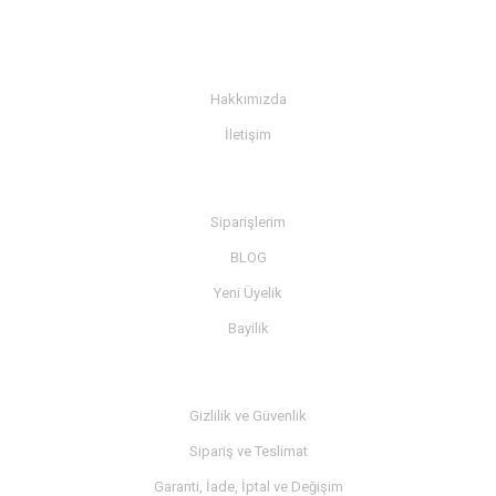
KURUMSAL
Hakkımızda
İletişim
BİLGİ
Siparişlerim
BLOG
Yeni Üyelik
Bayilik
MÜŞTERİ SERVİSİ
Gizlilik ve Güvenlik
Sipariş ve Teslimat
Garanti, İade, İptal ve Değişim