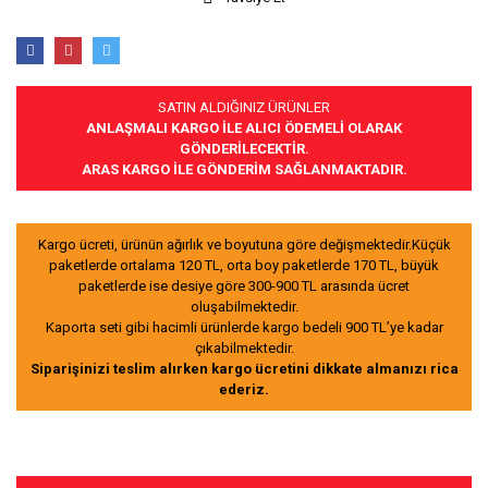
SATIN ALDIĞINIZ ÜRÜNLER
ANLAŞMALI KARGO İLE ALICI ÖDEMELİ OLARAK
GÖNDERİLECEKTİR.
ARAS KARGO İLE GÖNDERİM SAĞLANMAKTADIR.
Kargo ücreti, ürünün ağırlık ve boyutuna göre değişmektedir.Küçük
paketlerde ortalama 120 TL, orta boy paketlerde 170 TL, büyük
paketlerde ise desiye göre 300-900 TL arasında ücret
oluşabilmektedir.
Kaporta seti gibi hacimli ürünlerde kargo bedeli 900 TL’ye kadar
çıkabilmektedir.
Siparişinizi teslim alırken kargo ücretini dikkate almanızı rica
ederiz.