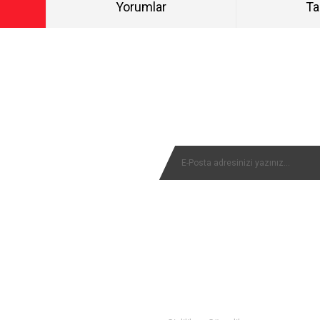
Yorumlar
Ta
Bu ürüne ilk yorumu siz yapın!
NYALARIMIZI KAÇIRMAYIN
Yorum Yaz
MÜŞTERİ SERVİSİ