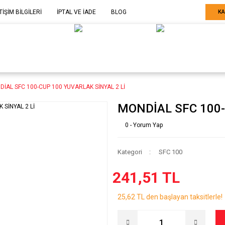
TİŞİM BİLGİLERİ
İPTAL VE İADE
BLOG
KA
ELE GÖRE
SARF MALZEME-
SERİ SONU
ARÇA
EKİPMAN
ÜRÜNLER
İAL SFC 100-CUP 100 YUVARLAK SİNYAL 2 Lİ
MONDİAL SFC 100-
0 - Yorum Yap
Kategori
SFC 100
241,51 TL
25,62 TL den başlayan taksitlerle!