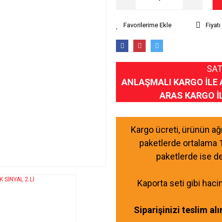
Fiyat
SAT
ANLAŞMALI KARGO İLE 
ARAS KARGO İ
Kargo ücreti, ürünün a
paketlerde ortalama 
paketlerde ise d
Kaporta seti gibi haci
Siparişinizi teslim al