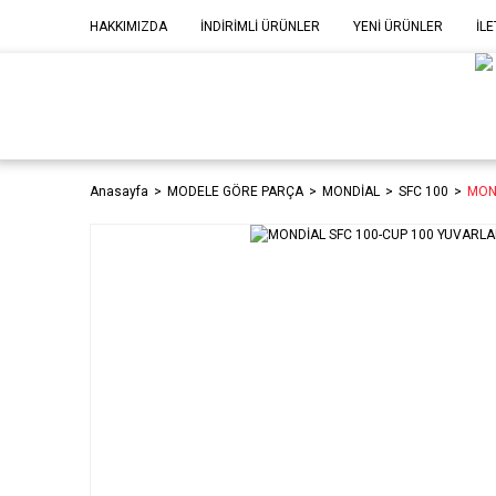
HAKKIMIZDA
İNDİRİMLİ ÜRÜNLER
YENİ ÜRÜNLER
İLE
MOD
P
Anasayfa
MODELE GÖRE PARÇA
MONDİAL
SFC 100
MOND