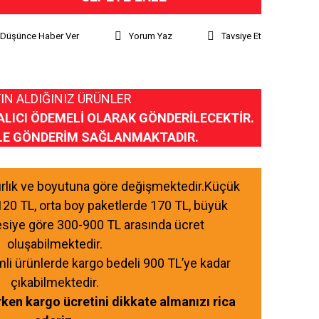
ı Düşünce Haber Ver
Yorum Yaz
Tavsiye Et
IN ALDIĞINIZ ÜRÜNLER
ALICI ÖDEMELİ OLARAK GÖNDERİLECEKTİR.
LE GÖNDERİM SAĞLANMAKTADIR.
ğırlık ve boyutuna göre değişmektedir.Küçük
120 TL, orta boy paketlerde 170 TL, büyük
esiye göre 300-900 TL arasında ücret
oluşabilmektedir.
mli ürünlerde kargo bedeli 900 TL’ye kadar
çıkabilmektedir.
ırken kargo ücretini dikkate almanızı rica