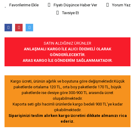
Fiyatı Düşünce Haber Ver
Yorum Yaz
Tavsiye Et
SATIN ALDIĞINIZ ÜRÜNLER
ANLAŞMALI KARGO İLE ALICI ÖDEMELİ OLARAK
GÖNDERİLECEKTİR.
ARAS KARGO İLE GÖNDERİM SAĞLANMAKTADIR.
Kargo ücreti, ürünün ağırlık ve boyutuna göre değişmektedir.Küçük
paketlerde ortalama 120 TL, orta boy paketlerde 170 TL, büyük
paketlerde ise desiye göre 300-900 TL arasında ücret
oluşabilmektedir.
Kaporta seti gibi hacimli ürünlerde kargo bedeli 900 TL’ye kadar
çıkabilmektedir.
Siparişinizi teslim alırken kargo ücretini dikkate almanızı rica
ederiz.