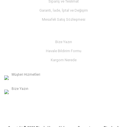
Sipariş ve Teslimat
Garanti, İade, İptal ve Değişim
Mesafeli Satış Sözleşmesi
İLETİŞİM
Bize Yazın
Havale Bildirim Formu
Kargom Nerede
Müşteri Hizmetleri
0236 312 27 98
Bize Yazın
info@albaymotor.com