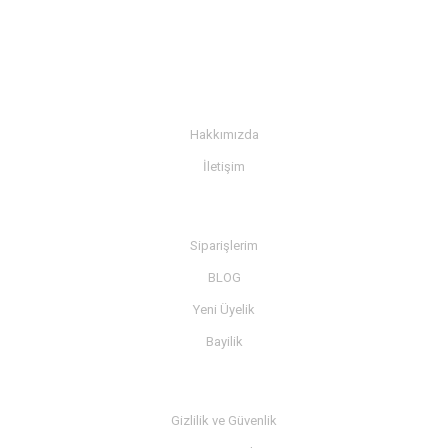
KURUMSAL
Hakkımızda
İletişim
BİLGİ
Siparişlerim
BLOG
Yeni Üyelik
Bayilik
MÜŞTERİ SERVİSİ
Gizlilik ve Güvenlik