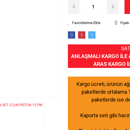
Fiyat
SAT
ANLAŞMALI KARGO İLE 
ARAS KARGO İ
Kargo ücreti, ürünün a
paketlerde ortalama 
paketlerde ise d
Kaporta seti gibi haci