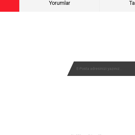
Yorumlar
Ta
Bu ürüne ilk yorumu siz yapın!
NYALARIMIZI KAÇIRMAYIN
Yorum Yaz
MÜŞTERİ SERVİSİ