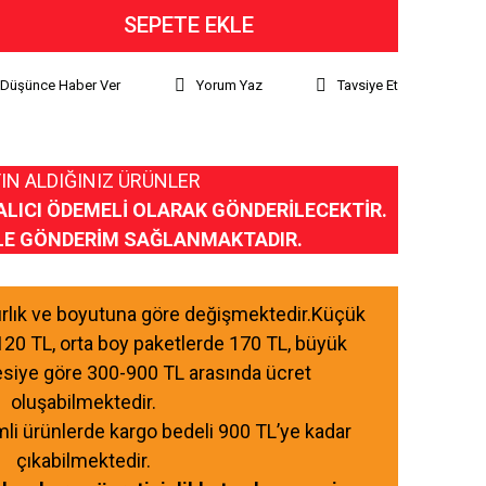
SEPETE EKLE
ı Düşünce Haber Ver
Yorum Yaz
Tavsiye Et
IN ALDIĞINIZ ÜRÜNLER
ALICI ÖDEMELİ OLARAK GÖNDERİLECEKTİR.
LE GÖNDERİM SAĞLANMAKTADIR.
ğırlık ve boyutuna göre değişmektedir.Küçük
120 TL, orta boy paketlerde 170 TL, büyük
esiye göre 300-900 TL arasında ücret
oluşabilmektedir.
mli ürünlerde kargo bedeli 900 TL’ye kadar
çıkabilmektedir.