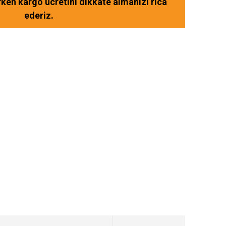
ırken kargo ücretini dikkate almanızı rica
ederiz.