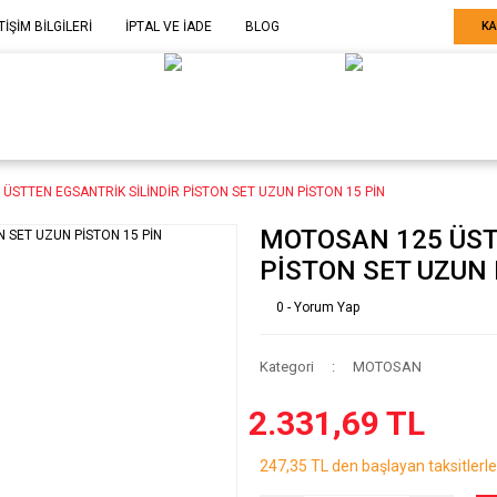
TİŞİM BİLGİLERİ
İPTAL VE İADE
BLOG
KA
ELE GÖRE
SARF MALZEME-
SERİ SONU
ARÇA
EKİPMAN
ÜRÜNLER
ÜSTTEN EGSANTRİK SİLİNDİR PİSTON SET UZUN PİSTON 15 PİN
MOTOSAN 125 ÜST
PİSTON SET UZUN 
0 - Yorum Yap
Kategori
MOTOSAN
2.331,69 TL
247,35 TL den başlayan taksitlerle