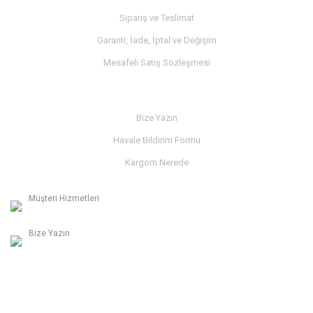
Sipariş ve Teslimat
Garanti, İade, İptal ve Değişim
Mesafeli Satış Sözleşmesi
İLETİŞİM
Bize Yazın
Havale Bildirim Formu
Kargom Nerede
Müşteri Hizmetleri
0236 312 27 98
Bize Yazın
info@albaymotor.com