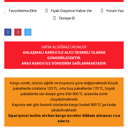
Fiyatı Düşünce Haber Ver
Yorum Yaz
Tavsiye Et
SATIN ALDIĞINIZ ÜRÜNLER
ANLAŞMALI KARGO İLE ALICI ÖDEMELİ OLARAK
GÖNDERİLECEKTİR.
ARAS KARGO İLE GÖNDERİM SAĞLANMAKTADIR.
Kargo ücreti, ürünün ağırlık ve boyutuna göre değişmektedir.Küçük
paketlerde ortalama 120 TL, orta boy paketlerde 170 TL, büyük
paketlerde ise desiye göre 300-900 TL arasında ücret
oluşabilmektedir.
Kaporta seti gibi hacimli ürünlerde kargo bedeli 900 TL’ye kadar
çıkabilmektedir.
Siparişinizi teslim alırken kargo ücretini dikkate almanızı rica
ederiz.