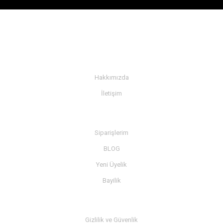
KURUMSAL
Hakkımızda
İletişim
BİLGİ
Siparişlerim
BLOG
Yeni Üyelik
Bayilik
MÜŞTERİ SERVİSİ
Gizlilik ve Güvenlik