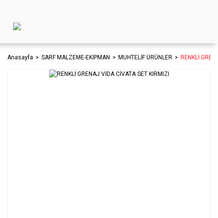
Anasayfa
SARF MALZEME-EKİPMAN
MUHTELİF ÜRÜNLER
RENKLİ GRENA