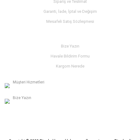
Sipariş ve Teslimat
Garanti, İade, İptal ve Değişim
Mesafeli Satış Sözleşmesi
İLETİŞİM
Bize Yazın
Havale Bildirim Formu
Kargom Nerede
Müşteri Hizmetleri
0236 312 27 98
Bize Yazın
info@albaymotor.com