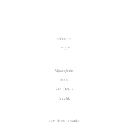
KURUMSAL
Hakkımızda
İletişim
BİLGİ
Siparişlerim
BLOG
Yeni Üyelik
Bayilik
MÜŞTERİ SERVİSİ
Gizlilik ve Güvenlik