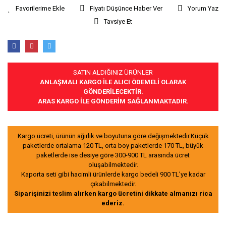
Fiyatı Düşünce Haber Ver
Yorum Yaz
Tavsiye Et
SATIN ALDIĞINIZ ÜRÜNLER
ANLAŞMALI KARGO İLE ALICI ÖDEMELİ OLARAK
GÖNDERİLECEKTİR.
ARAS KARGO İLE GÖNDERİM SAĞLANMAKTADIR.
Kargo ücreti, ürünün ağırlık ve boyutuna göre değişmektedir.Küçük
paketlerde ortalama 120 TL, orta boy paketlerde 170 TL, büyük
paketlerde ise desiye göre 300-900 TL arasında ücret
oluşabilmektedir.
Kaporta seti gibi hacimli ürünlerde kargo bedeli 900 TL’ye kadar
çıkabilmektedir.
Siparişinizi teslim alırken kargo ücretini dikkate almanızı rica
ederiz.