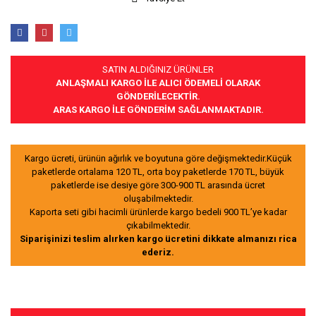
SATIN ALDIĞINIZ ÜRÜNLER
ANLAŞMALI KARGO İLE ALICI ÖDEMELİ OLARAK
GÖNDERİLECEKTİR.
ARAS KARGO İLE GÖNDERİM SAĞLANMAKTADIR.
Kargo ücreti, ürünün ağırlık ve boyutuna göre değişmektedir.Küçük
paketlerde ortalama 120 TL, orta boy paketlerde 170 TL, büyük
paketlerde ise desiye göre 300-900 TL arasında ücret
oluşabilmektedir.
Kaporta seti gibi hacimli ürünlerde kargo bedeli 900 TL’ye kadar
çıkabilmektedir.
Siparişinizi teslim alırken kargo ücretini dikkate almanızı rica
ederiz.