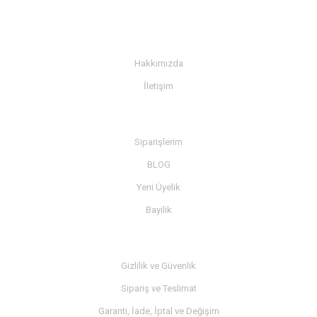
KURUMSAL
Hakkımızda
İletişim
BİLGİ
Siparişlerim
BLOG
Yeni Üyelik
Bayilik
MÜŞTERİ SERVİSİ
Gizlilik ve Güvenlik
Sipariş ve Teslimat
Garanti, İade, İptal ve Değişim