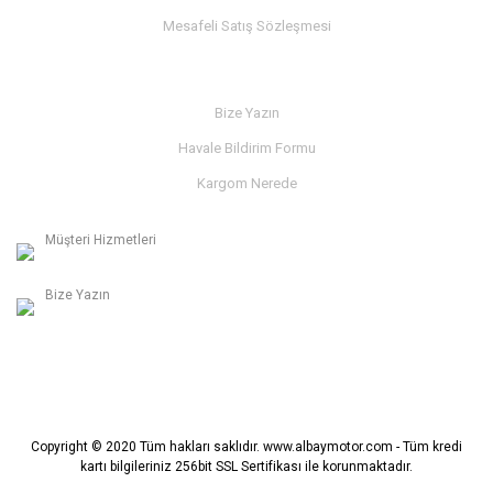
Mesafeli Satış Sözleşmesi
İLETİŞİM
Bize Yazın
Havale Bildirim Formu
Kargom Nerede
Müşteri Hizmetleri
0236 312 27 98
Bize Yazın
info@albaymotor.com
Copyright © 2020 Tüm hakları saklıdır. www.albaymotor.com - Tüm kredi
kartı bilgileriniz 256bit SSL Sertifikası ile korunmaktadır.