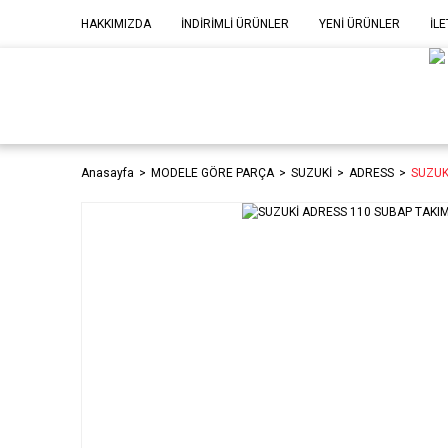
HAKKIMIZDA
İNDİRİMLİ ÜRÜNLER
YENİ ÜRÜNLER
İLE
MOD
P
Anasayfa
MODELE GÖRE PARÇA
SUZUKİ
ADRESS
SUZUK