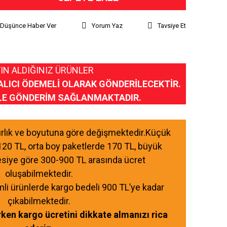
ı Düşünce Haber Ver
Yorum Yaz
Tavsiye Et
IN ALDIĞINIZ ÜRÜNLER
ALICI ÖDEMELİ OLARAK GÖNDERİLECEKTİR.
LE GÖNDERİM SAĞLANMAKTADIR.
ğırlık ve boyutuna göre değişmektedir.Küçük
120 TL, orta boy paketlerde 170 TL, büyük
esiye göre 300-900 TL arasında ücret
oluşabilmektedir.
mli ürünlerde kargo bedeli 900 TL’ye kadar
çıkabilmektedir.
ırken kargo ücretini dikkate almanızı rica