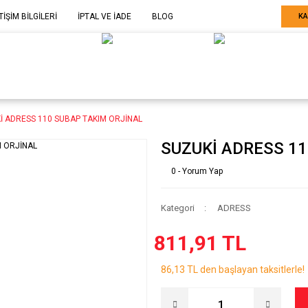
TİŞİM BİLGİLERİ
İPTAL VE İADE
BLOG
KA
ELE GÖRE
SARF MALZEME-
SERİ SONU
ARÇA
EKİPMAN
ÜRÜNLER
İ ADRESS 110 SUBAP TAKIM ORJİNAL
SUZUKİ ADRESS 11
0 - Yorum Yap
Kategori
ADRESS
811,91 TL
86,13 TL den başlayan taksitlerle!