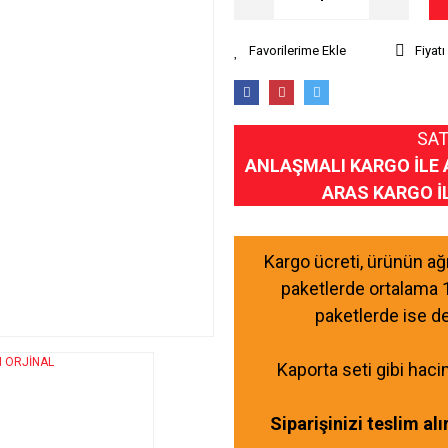
Fiyat
SAT
ANLAŞMALI KARGO İLE 
ARAS KARGO İ
Kargo ücreti, ürünün a
paketlerde ortalama 
paketlerde ise d
Kaporta seti gibi haci
Siparişinizi teslim al