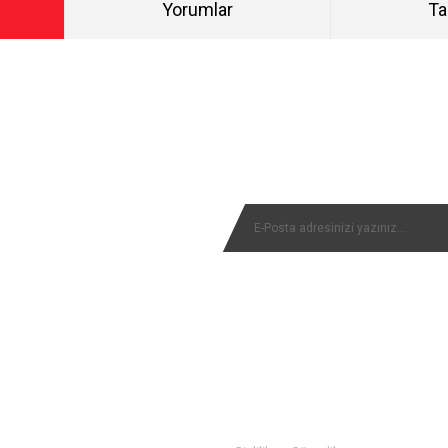
Yorumlar
Ta
Bu ürüne ilk yorumu siz yapın!
NYALARIMIZI KAÇIRMAYIN
Yorum Yaz
MÜŞTERİ SERVİSİ