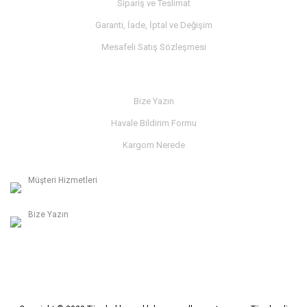
Sipariş ve Teslimat
Garanti, İade, İptal ve Değişim
Mesafeli Satış Sözleşmesi
İLETİŞİM
Bize Yazın
Havale Bildirim Formu
Kargom Nerede
Müşteri Hizmetleri
0236 312 27 98
Bize Yazın
info@albaymotor.com