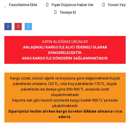
Fiyatı Düşünce Haber Ver
Yorum Yaz
Tavsiye Et
SATIN ALDIĞINIZ ÜRÜNLER
ANLAŞMALI KARGO İLE ALICI ÖDEMELİ OLARAK
GÖNDERİLECEKTİR.
ARAS KARGO İLE GÖNDERİM SAĞLANMAKTADIR.
Kargo ücreti, ürünün ağırlık ve boyutuna göre değişmektedir.Küçük
paketlerde ortalama 120 TL, orta boy paketlerde 170 TL, büyük
paketlerde ise desiye göre 300-900 TL arasında ücret
oluşabilmektedir.
Kaporta seti gibi hacimli ürünlerde kargo bedeli 900 TL’ye kadar
çıkabilmektedir.
Siparişinizi teslim alırken kargo ücretini dikkate almanızı rica
ederiz.