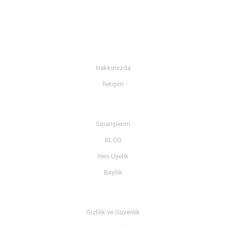
KURUMSAL
Hakkımızda
İletişim
BİLGİ
Siparişlerim
BLOG
Yeni Üyelik
Bayilik
MÜŞTERİ SERVİSİ
Gizlilik ve Güvenlik