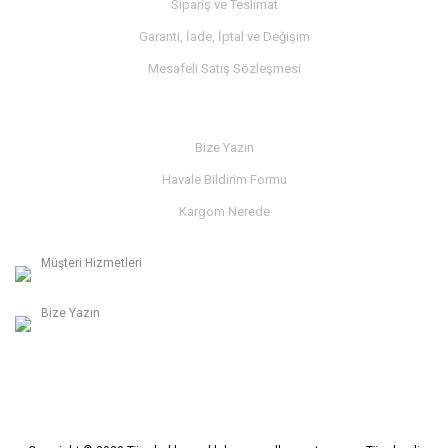
Sipariş ve Teslimat
Garanti, İade, İptal ve Değişim
Mesafeli Satış Sözleşmesi
İLETİŞİM
Bize Yazın
Havale Bildirim Formu
Kargom Nerede
Müşteri Hizmetleri
0236 312 27 98
Bize Yazın
info@albaymotor.com