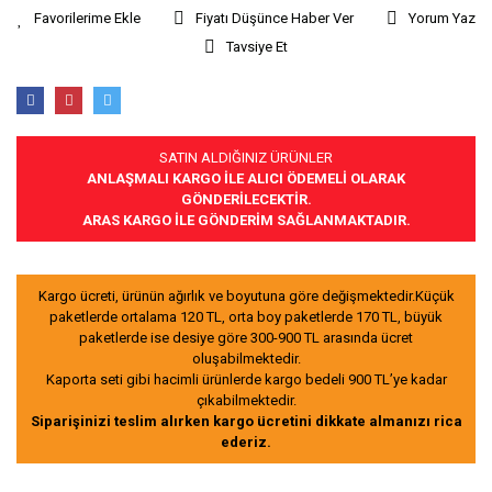
Fiyatı Düşünce Haber Ver
Yorum Yaz
Tavsiye Et
SATIN ALDIĞINIZ ÜRÜNLER
ANLAŞMALI KARGO İLE ALICI ÖDEMELİ OLARAK
GÖNDERİLECEKTİR.
ARAS KARGO İLE GÖNDERİM SAĞLANMAKTADIR.
Kargo ücreti, ürünün ağırlık ve boyutuna göre değişmektedir.Küçük
paketlerde ortalama 120 TL, orta boy paketlerde 170 TL, büyük
paketlerde ise desiye göre 300-900 TL arasında ücret
oluşabilmektedir.
Kaporta seti gibi hacimli ürünlerde kargo bedeli 900 TL’ye kadar
çıkabilmektedir.
Siparişinizi teslim alırken kargo ücretini dikkate almanızı rica
ederiz.