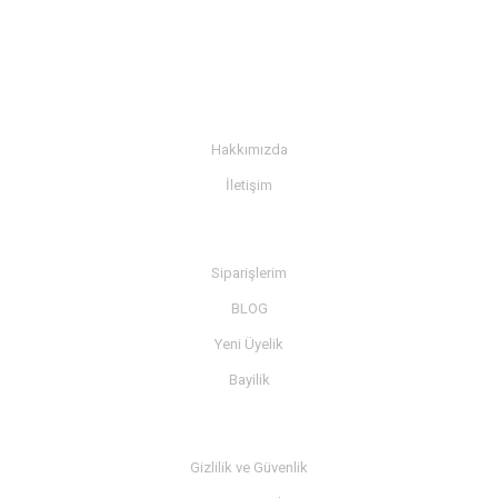
KURUMSAL
Hakkımızda
İletişim
BİLGİ
Siparişlerim
BLOG
Yeni Üyelik
Bayilik
MÜŞTERİ SERVİSİ
Gizlilik ve Güvenlik