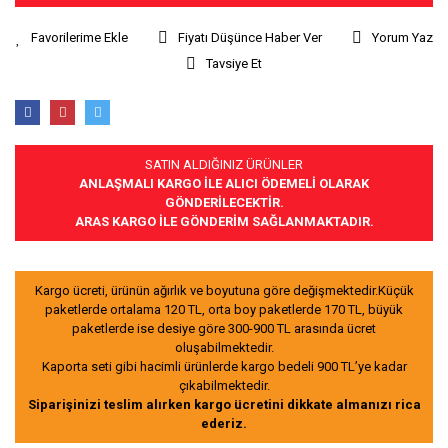
Fiyatı Düşünce Haber Ver
Yorum Yaz
Tavsiye Et
SATIN ALDIĞINIZ ÜRÜNLER
ANLAŞMALI KARGO İLE ALICI ÖDEMELİ OLARAK
GÖNDERİLECEKTİR.
ARAS KARGO İLE GÖNDERİM SAĞLANMAKTADIR.
Kargo ücreti, ürünün ağırlık ve boyutuna göre değişmektedir.Küçük
paketlerde ortalama 120 TL, orta boy paketlerde 170 TL, büyük
paketlerde ise desiye göre 300-900 TL arasında ücret
oluşabilmektedir.
Kaporta seti gibi hacimli ürünlerde kargo bedeli 900 TL’ye kadar
çıkabilmektedir.
Siparişinizi teslim alırken kargo ücretini dikkate almanızı rica
ederiz.