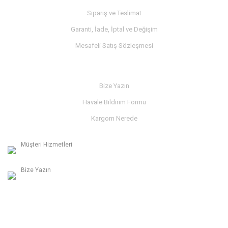
Sipariş ve Teslimat
Garanti, İade, İptal ve Değişim
Mesafeli Satış Sözleşmesi
İLETİŞİM
Bize Yazın
Havale Bildirim Formu
Kargom Nerede
Müşteri Hizmetleri
0236 312 27 98
Bize Yazın
info@albaymotor.com