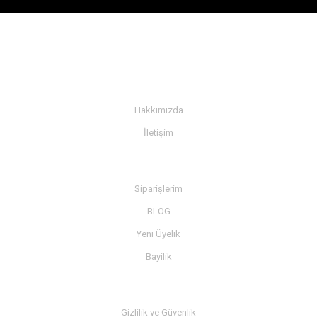
KURUMSAL
Hakkımızda
İletişim
BİLGİ
Siparişlerim
BLOG
Yeni Üyelik
Bayilik
MÜŞTERİ SERVİSİ
Gizlilik ve Güvenlik