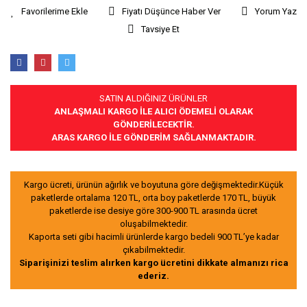
Fiyatı Düşünce Haber Ver
Yorum Yaz
Tavsiye Et
SATIN ALDIĞINIZ ÜRÜNLER
ANLAŞMALI KARGO İLE ALICI ÖDEMELİ OLARAK
GÖNDERİLECEKTİR.
ARAS KARGO İLE GÖNDERİM SAĞLANMAKTADIR.
Kargo ücreti, ürünün ağırlık ve boyutuna göre değişmektedir.Küçük
paketlerde ortalama 120 TL, orta boy paketlerde 170 TL, büyük
paketlerde ise desiye göre 300-900 TL arasında ücret
oluşabilmektedir.
Kaporta seti gibi hacimli ürünlerde kargo bedeli 900 TL’ye kadar
çıkabilmektedir.
Siparişinizi teslim alırken kargo ücretini dikkate almanızı rica
ederiz.