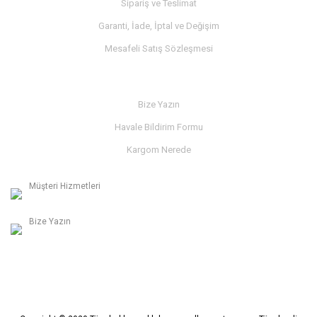
Sipariş ve Teslimat
Garanti, İade, İptal ve Değişim
Mesafeli Satış Sözleşmesi
İLETİŞİM
Bize Yazın
Havale Bildirim Formu
Kargom Nerede
Müşteri Hizmetleri
0236 312 27 98
Bize Yazın
info@albaymotor.com