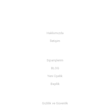
KURUMSAL
Hakkımızda
İletişim
BİLGİ
Siparişlerim
BLOG
Yeni Üyelik
Bayilik
MÜŞTERİ SERVİSİ
Gizlilik ve Güvenlik