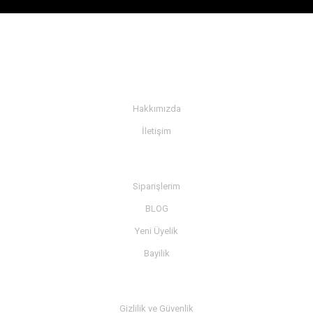
KURUMSAL
Hakkımızda
İletişim
BİLGİ
Siparişlerim
BLOG
Yeni Üyelik
Bayilik
MÜŞTERİ SERVİSİ
Gizlilik ve Güvenlik