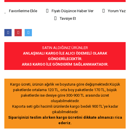
Fiyatı Düşünce Haber Ver
Yorum Yaz
Tavsiye Et
SATIN ALDIĞINIZ ÜRÜNLER
ANLAŞMALI KARGO İLE ALICI ÖDEMELİ OLARAK
GÖNDERİLECEKTİR.
ARAS KARGO İLE GÖNDERİM SAĞLANMAKTADIR.
Kargo ücreti, ürünün ağırlık ve boyutuna göre değişmektedir.Küçük
paketlerde ortalama 120 TL, orta boy paketlerde 170 TL, büyük
paketlerde ise desiye göre 300-900 TL arasında ücret
oluşabilmektedir.
Kaporta seti gibi hacimli ürünlerde kargo bedeli 900 TL’ye kadar
çıkabilmektedir.
Siparişinizi teslim alırken kargo ücretini dikkate almanızı rica
ederiz.