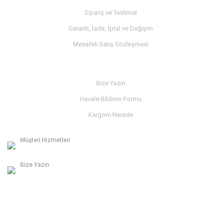
Sipariş ve Teslimat
Garanti, İade, İptal ve Değişim
Mesafeli Satış Sözleşmesi
İLETİŞİM
Bize Yazın
Havale Bildirim Formu
Kargom Nerede
Müşteri Hizmetleri
0236 312 27 98
Bize Yazın
info@albaymotor.com