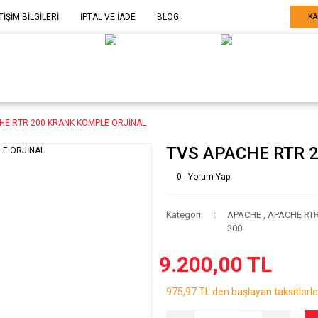
TİŞİM BİLGİLERİ
İPTAL VE İADE
BLOG
KA
ELE GÖRE
SARF MALZEME-
SERİ SONU
ARÇA
EKİPMAN
ÜRÜNLER
HE RTR 200 KRANK KOMPLE ORJİNAL
TVS APACHE RTR 
0 - Yorum Yap
Kategori
APACHE
,
APACHE RT
200
9.200,00 TL
975,97 TL den başlayan taksitlerle