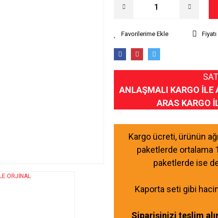
Fiyat
SAT
ANLAŞMALI KARGO İLE 
ARAS KARGO İ
Kargo ücreti, ürünün a
paketlerde ortalama 
paketlerde ise d
Kaporta seti gibi haci
Siparişinizi teslim al