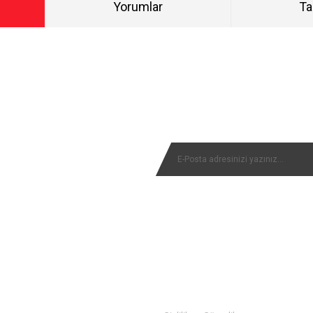
Yorumlar
Ta
Bu ürüne ilk yorumu siz yapın!
NYALARIMIZI KAÇIRMAYIN
Yorum Yaz
MÜŞTERİ SERVİSİ