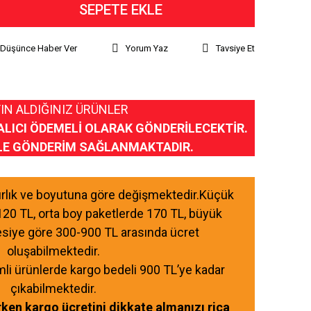
SEPETE EKLE
ı Düşünce Haber Ver
Yorum Yaz
Tavsiye Et
IN ALDIĞINIZ ÜRÜNLER
ALICI ÖDEMELİ OLARAK GÖNDERİLECEKTİR.
LE GÖNDERİM SAĞLANMAKTADIR.
ğırlık ve boyutuna göre değişmektedir.Küçük
120 TL, orta boy paketlerde 170 TL, büyük
esiye göre 300-900 TL arasında ücret
oluşabilmektedir.
mli ürünlerde kargo bedeli 900 TL’ye kadar
çıkabilmektedir.
ırken kargo ücretini dikkate almanızı rica