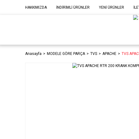
HAKKIMIZDA
İNDİRİMLİ ÜRÜNLER
YENİ ÜRÜNLER
İLE
MOD
P
Anasayfa
MODELE GÖRE PARÇA
TVS
APACHE
TVS APAC