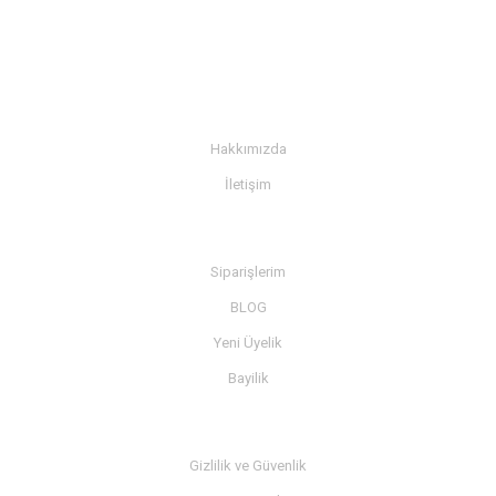
KURUMSAL
Hakkımızda
İletişim
BİLGİ
Siparişlerim
BLOG
Yeni Üyelik
Bayilik
MÜŞTERİ SERVİSİ
Gizlilik ve Güvenlik