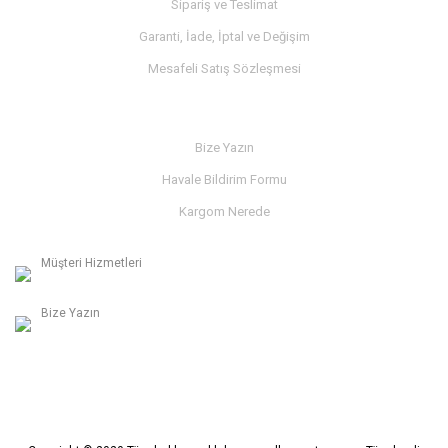
Sipariş ve Teslimat
Garanti, İade, İptal ve Değişim
Mesafeli Satış Sözleşmesi
İLETİŞİM
Bize Yazın
Havale Bildirim Formu
Kargom Nerede
Müşteri Hizmetleri
0236 312 27 98
Bize Yazın
info@albaymotor.com