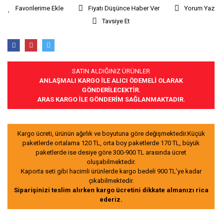
Fiyatı Düşünce Haber Ver
Yorum Yaz
Tavsiye Et
SATIN ALDIĞINIZ ÜRÜNLER
ANLAŞMALI KARGO İLE ALICI ÖDEMELİ OLARAK
GÖNDERİLECEKTİR.
ARAS KARGO İLE GÖNDERİM SAĞLANMAKTADIR.
Kargo ücreti, ürünün ağırlık ve boyutuna göre değişmektedir.Küçük
paketlerde ortalama 120 TL, orta boy paketlerde 170 TL, büyük
paketlerde ise desiye göre 300-900 TL arasında ücret
oluşabilmektedir.
Kaporta seti gibi hacimli ürünlerde kargo bedeli 900 TL’ye kadar
çıkabilmektedir.
Siparişinizi teslim alırken kargo ücretini dikkate almanızı rica
ederiz.