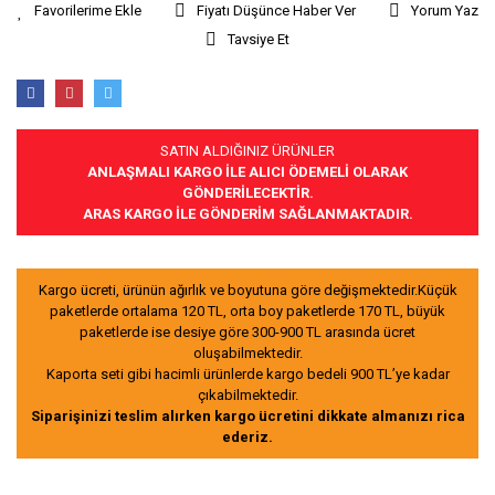
Fiyatı Düşünce Haber Ver
Yorum Yaz
Tavsiye Et
SATIN ALDIĞINIZ ÜRÜNLER
ANLAŞMALI KARGO İLE ALICI ÖDEMELİ OLARAK
GÖNDERİLECEKTİR.
ARAS KARGO İLE GÖNDERİM SAĞLANMAKTADIR.
Kargo ücreti, ürünün ağırlık ve boyutuna göre değişmektedir.Küçük
paketlerde ortalama 120 TL, orta boy paketlerde 170 TL, büyük
paketlerde ise desiye göre 300-900 TL arasında ücret
oluşabilmektedir.
Kaporta seti gibi hacimli ürünlerde kargo bedeli 900 TL’ye kadar
çıkabilmektedir.
Siparişinizi teslim alırken kargo ücretini dikkate almanızı rica
ederiz.