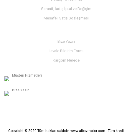
Garanti, İade, İptal ve Değişim
Mesafeli Satış Sözleşmesi
İLETİŞİM
Bize Yazın
Havale Bildirim Formu
Kargom Nerede
Müşteri Hizmetleri
0236 312 27 98
Bize Yazın
info@albaymotor.com
Copyright © 2020 Tüm hakları saklıdır. www.albaymotor.com - Tüm kredi