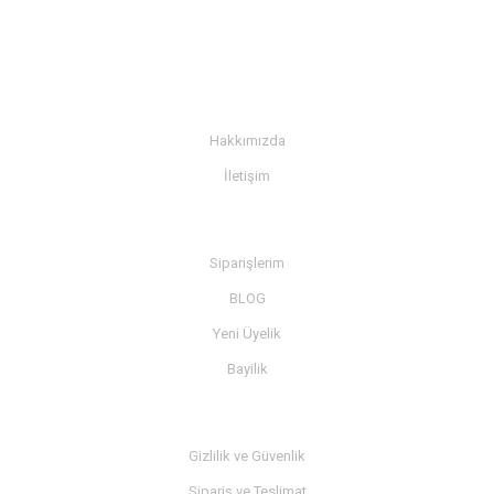
KURUMSAL
Hakkımızda
İletişim
BİLGİ
Siparişlerim
BLOG
Yeni Üyelik
Bayilik
MÜŞTERİ SERVİSİ
Gizlilik ve Güvenlik
Sipariş ve Teslimat