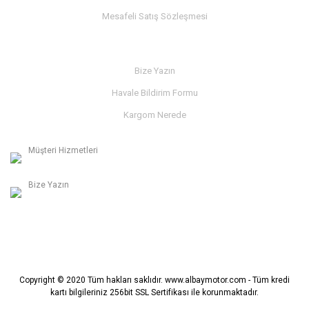
Mesafeli Satış Sözleşmesi
İLETİŞİM
Bize Yazın
Havale Bildirim Formu
Kargom Nerede
Müşteri Hizmetleri
0236 312 27 98
Bize Yazın
info@albaymotor.com
Copyright © 2020 Tüm hakları saklıdır. www.albaymotor.com - Tüm kredi
kartı bilgileriniz 256bit SSL Sertifikası ile korunmaktadır.