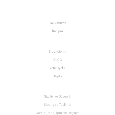
KURUMSAL
Hakkımızda
İletişim
BİLGİ
Siparişlerim
BLOG
Yeni Üyelik
Bayilik
MÜŞTERİ SERVİSİ
Gizlilik ve Güvenlik
Sipariş ve Teslimat
Garanti, İade, İptal ve Değişim