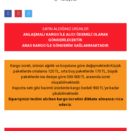
SATIN ALDIĞINIZ ÜRÜNLER
ANLAŞMALI KARGO İLE ALICI ÖDEMELİ OLARAK
GÖNDERİLECEKTİR.
ARAS KARGO İLE GÖNDERİM SAĞLANMAKTADIR.
Kargo ücreti, ürünün ağırlık ve boyutuna göre değişmektedir.Küçük
paketlerde ortalama 120 TL, orta boy paketlerde 170 TL, büyük
paketlerde ise desiye göre 300-900 TL arasında ücret
oluşabilmektedir.
Kaporta seti gibi hacimli ürünlerde kargo bedeli 900 TL’ye kadar
çıkabilmektedir.
Siparişinizi teslim alırken kargo ücretini dikkate almanızı rica
ederiz.