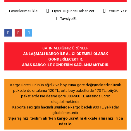
Fiyatı Düşünce Haber Ver
Yorum Yaz
Tavsiye Et
SATIN ALDIĞINIZ ÜRÜNLER
ANLAŞMALI KARGO İLE ALICI ÖDEMELİ OLARAK
GÖNDERİLECEKTİR.
ARAS KARGO İLE GÖNDERİM SAĞLANMAKTADIR.
Kargo ücreti, ürünün ağırlık ve boyutuna göre değişmektedir.Küçük
paketlerde ortalama 120 TL, orta boy paketlerde 170 TL, büyük
paketlerde ise desiye göre 300-900 TL arasında ücret
oluşabilmektedir.
Kaporta seti gibi hacimli ürünlerde kargo bedeli 900 TL’ye kadar
çıkabilmektedir.
Siparişinizi teslim alırken kargo ücretini dikkate almanızı rica
ederiz.