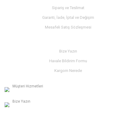
Sipariş ve Teslimat
Garanti, İade, İptal ve Değişim
Mesafeli Satış Sözleşmesi
İLETİŞİM
Bize Yazın
Havale Bildirim Formu
Kargom Nerede
Müşteri Hizmetleri
0236 312 27 98
Bize Yazın
info@albaymotor.com