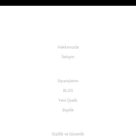
KURUMSAL
Hakkımızda
İletişim
BİLGİ
Siparişlerim
BLOG
Yeni Üyelik
Bayilik
MÜŞTERİ SERVİSİ
Gizlilik ve Güvenlik