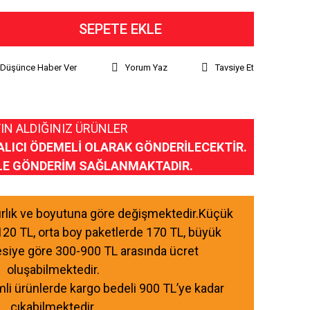
SEPETE EKLE
ı Düşünce Haber Ver
Yorum Yaz
Tavsiye Et
IN ALDIĞINIZ ÜRÜNLER
ALICI ÖDEMELİ OLARAK GÖNDERİLECEKTİR.
LE GÖNDERİM SAĞLANMAKTADIR.
ğırlık ve boyutuna göre değişmektedir.Küçük
120 TL, orta boy paketlerde 170 TL, büyük
esiye göre 300-900 TL arasında ücret
oluşabilmektedir.
mli ürünlerde kargo bedeli 900 TL’ye kadar
çıkabilmektedir.