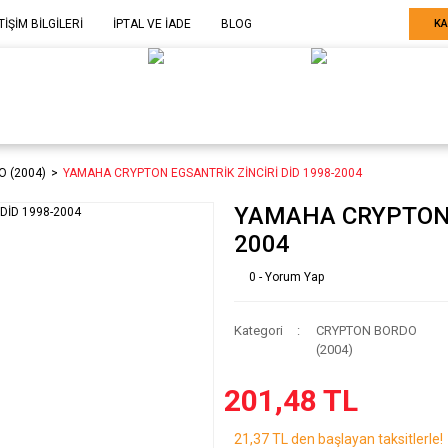
TİŞİM BİLGİLERİ
İPTAL VE İADE
BLOG
KA
ELE GÖRE
SARF MALZEME-
SERİ SONU
ARÇA
EKİPMAN
ÜRÜNLER
 (2004)
YAMAHA CRYPTON EGSANTRİK ZİNCİRİ DİD 1998-2004
YAMAHA CRYPTON E
2004
0 - Yorum Yap
Kategori
CRYPTON BORDO
(2004)
201,48 TL
21,37 TL den başlayan taksitlerle!