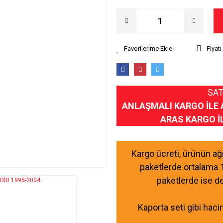
Fiyat
SAT
ANLAŞMALI KARGO İLE 
ARAS KARGO İ
Kargo ücreti, ürünün a
paketlerde ortalama 
paketlerde ise d
Kaporta seti gibi haci