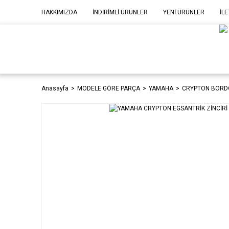
HAKKIMIZDA
İNDİRİMLİ ÜRÜNLER
YENİ ÜRÜNLER
İLE
MOD
P
Anasayfa
MODELE GÖRE PARÇA
YAMAHA
CRYPTON BORDO