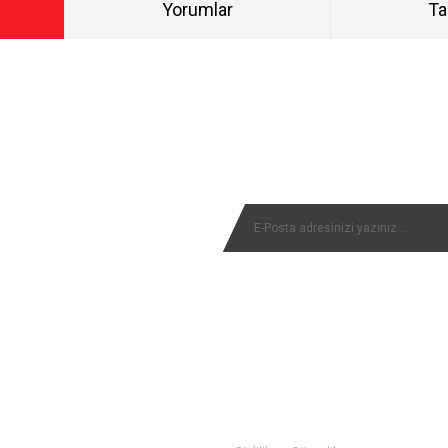
Yorumlar
Ta
Bu ürüne ilk yorumu siz yapın!
NYALARIMIZI KAÇIRMAYIN
Yorum Yaz
MÜŞTERİ SERVİSİ