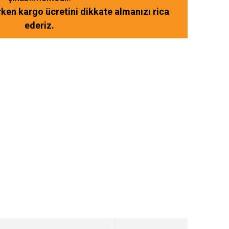
ırken kargo ücretini dikkate almanızı rica
ederiz.