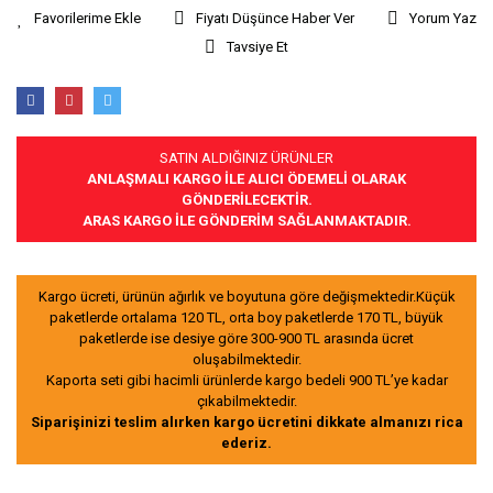
Fiyatı Düşünce Haber Ver
Yorum Yaz
Tavsiye Et
SATIN ALDIĞINIZ ÜRÜNLER
ANLAŞMALI KARGO İLE ALICI ÖDEMELİ OLARAK
GÖNDERİLECEKTİR.
ARAS KARGO İLE GÖNDERİM SAĞLANMAKTADIR.
Kargo ücreti, ürünün ağırlık ve boyutuna göre değişmektedir.Küçük
paketlerde ortalama 120 TL, orta boy paketlerde 170 TL, büyük
paketlerde ise desiye göre 300-900 TL arasında ücret
oluşabilmektedir.
Kaporta seti gibi hacimli ürünlerde kargo bedeli 900 TL’ye kadar
çıkabilmektedir.
Siparişinizi teslim alırken kargo ücretini dikkate almanızı rica
ederiz.