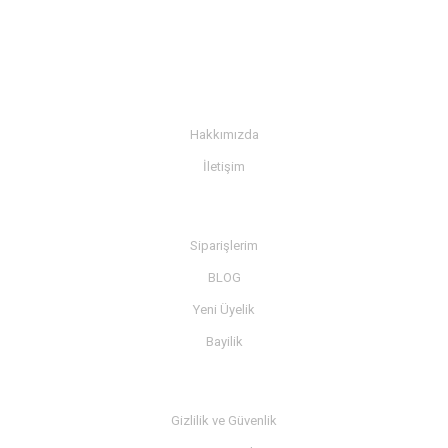
KURUMSAL
Hakkımızda
İletişim
BİLGİ
Siparişlerim
BLOG
Yeni Üyelik
Bayilik
MÜŞTERİ SERVİSİ
Gizlilik ve Güvenlik