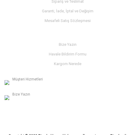
Sipariş ve Teslimat
Garanti, İade, İptal ve Değişim
Mesafeli Satış Sözleşmesi
İLETİŞİM
Bize Yazın
Havale Bildirim Formu
Kargom Nerede
Müşteri Hizmetleri
0236 312 27 98
Bize Yazın
info@albaymotor.com