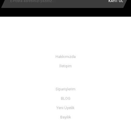
KAYIT OL
KURUMSAL
Hakkımızda
İletişim
BİLGİ
Siparişlerim
BLOG
Yeni Üyelik
Bayilik
MÜŞTERİ SERVİSİ