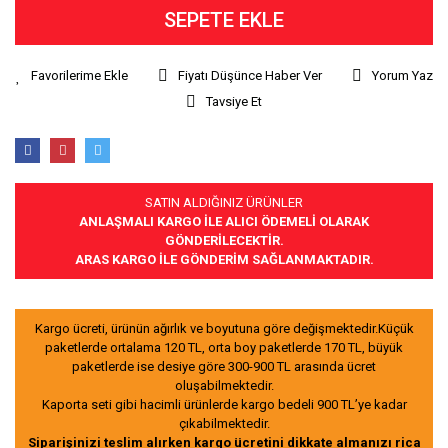
SEPETE EKLE
Fiyatı Düşünce Haber Ver
Yorum Yaz
Tavsiye Et
SATIN ALDIĞINIZ ÜRÜNLER
ANLAŞMALI KARGO İLE ALICI ÖDEMELİ OLARAK
GÖNDERİLECEKTİR.
ARAS KARGO İLE GÖNDERİM SAĞLANMAKTADIR.
Kargo ücreti, ürünün ağırlık ve boyutuna göre değişmektedir.Küçük
paketlerde ortalama 120 TL, orta boy paketlerde 170 TL, büyük
paketlerde ise desiye göre 300-900 TL arasında ücret
oluşabilmektedir.
Kaporta seti gibi hacimli ürünlerde kargo bedeli 900 TL’ye kadar
çıkabilmektedir.
Siparişinizi teslim alırken kargo ücretini dikkate almanızı rica