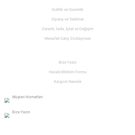
Gizlilik ve Güvenlik
Sipariş ve Teslimat
Garanti, İade, İptal ve Değişim
Mesafeli Satış Sözleşmesi
İLETİŞİM
Bize Yazın
Havale Bildirim Formu
Kargom Nerede
Müşteri Hizmetleri
0236 312 27 98
Bize Yazın
info@albaymotor.com