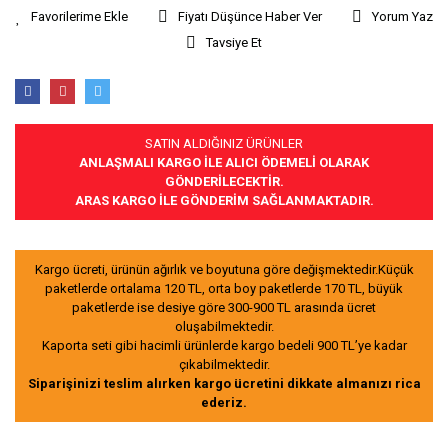
Fiyatı Düşünce Haber Ver
Yorum Yaz
Tavsiye Et
SATIN ALDIĞINIZ ÜRÜNLER
ANLAŞMALI KARGO İLE ALICI ÖDEMELİ OLARAK
GÖNDERİLECEKTİR.
ARAS KARGO İLE GÖNDERİM SAĞLANMAKTADIR.
Kargo ücreti, ürünün ağırlık ve boyutuna göre değişmektedir.Küçük
paketlerde ortalama 120 TL, orta boy paketlerde 170 TL, büyük
paketlerde ise desiye göre 300-900 TL arasında ücret
oluşabilmektedir.
Kaporta seti gibi hacimli ürünlerde kargo bedeli 900 TL’ye kadar
çıkabilmektedir.
Siparişinizi teslim alırken kargo ücretini dikkate almanızı rica
ederiz.