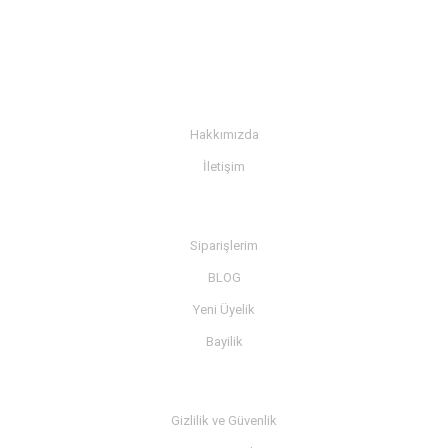
KURUMSAL
Hakkımızda
İletişim
BİLGİ
Siparişlerim
BLOG
Yeni Üyelik
Bayilik
MÜŞTERİ SERVİSİ
Gizlilik ve Güvenlik