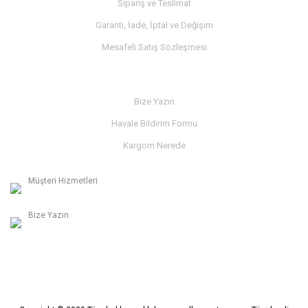
Sipariş ve Teslimat
Garanti, İade, İptal ve Değişim
Mesafeli Satış Sözleşmesi
İLETİŞİM
Bize Yazın
Havale Bildirim Formu
Kargom Nerede
Müşteri Hizmetleri
0236 312 27 98
Bize Yazın
info@albaymotor.com