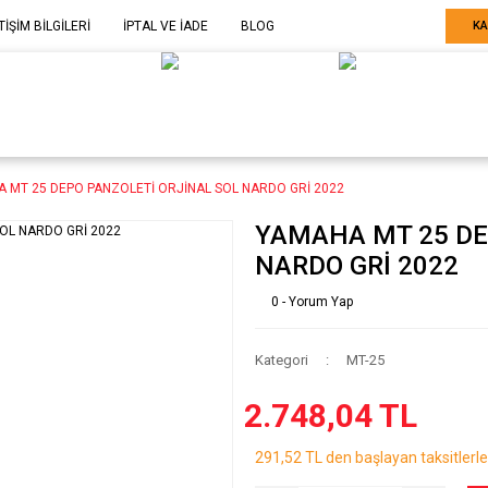
TİŞİM BİLGİLERİ
İPTAL VE İADE
BLOG
KA
ELE GÖRE
SARF MALZEME-
SERİ SONU
ARÇA
EKİPMAN
ÜRÜNLER
 MT 25 DEPO PANZOLETİ ORJİNAL SOL NARDO GRİ 2022
YAMAHA MT 25 DE
NARDO GRİ 2022
0 - Yorum Yap
Kategori
MT-25
2.748,04 TL
291,52 TL den başlayan taksitlerle