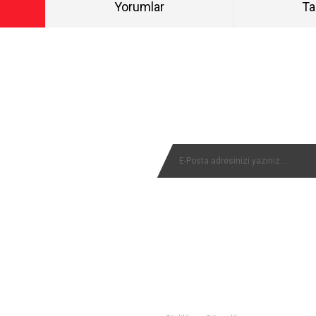
Yorumlar
Ta
Bu ürüne ilk yorumu siz yapın!
NYALARIMIZI KAÇIRMAYIN
Yorum Yaz
MÜŞTERİ SERVİSİ