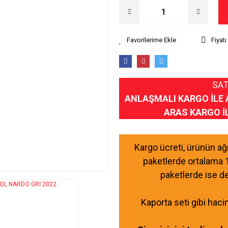
Fiyat
SAT
ANLAŞMALI KARGO İLE 
ARAS KARGO İ
Kargo ücreti, ürünün a
paketlerde ortalama 
paketlerde ise d
Kaporta seti gibi haci