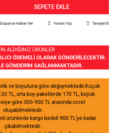
SEPETE EKLE
ı Düşünce Haber Ver
Yorum Yaz
Tavsiye Et
IN ALDIĞINIZ ÜRÜNLER
ALICI ÖDEMELİ OLARAK GÖNDERİLECEKTİR.
LE GÖNDERİM SAĞLANMAKTADIR.
ğırlık ve boyutuna göre değişmektedir.Küçük
120 TL, orta boy paketlerde 170 TL, büyük
esiye göre 300-900 TL arasında ücret
oluşabilmektedir.
mli ürünlerde kargo bedeli 900 TL’ye kadar
çıkabilmektedir.