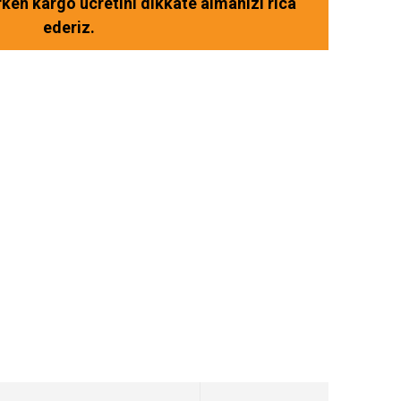
ırken kargo ücretini dikkate almanızı rica
ederiz.