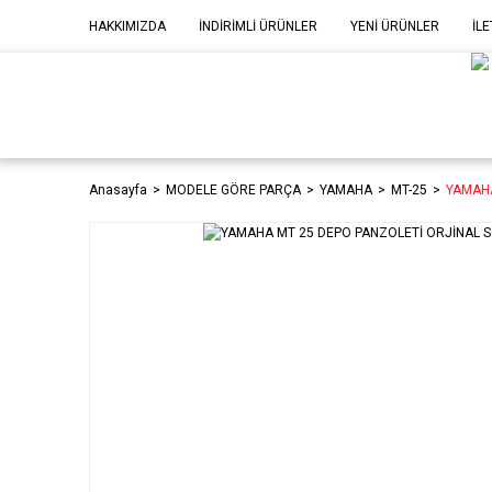
HAKKIMIZDA
İNDİRİMLİ ÜRÜNLER
YENİ ÜRÜNLER
İLE
MOD
P
Anasayfa
MODELE GÖRE PARÇA
YAMAHA
MT-25
YAMAHA