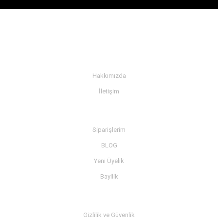
KURUMSAL
Hakkımızda
İletişim
BİLGİ
Siparişlerim
BLOG
Yeni Üyelik
Bayilik
MÜŞTERİ SERVİSİ
Gizlilik ve Güvenlik