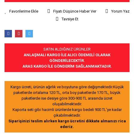
Fiyatı Düşünce Haber Ver
Yorum Yaz
Tavsiye Et
SATIN ALDIĞINIZ ÜRÜNLER
ANLAŞMALI KARGO İLE ALICI ÖDEMELİ OLARAK
GÖNDERİLECEKTİR.
ARAS KARGO İLE GÖNDERİM SAĞLANMAKTADIR.
Kargo ücreti, ürünün ağırlık ve boyutuna göre değişmektedir.Küçük
paketlerde ortalama 120 TL, orta boy paketlerde 170 TL, büyük
paketlerde ise desiye göre 300-900 TL arasında ücret
oluşabilmektedir.
Kaporta seti gibi hacimli ürünlerde kargo bedeli 900 TL’ye kadar
çıkabilmektedir.
Siparişinizi teslim alırken kargo ücretini dikkate almanızı rica
ederiz.