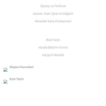
Sipariş ve Teslimat
Garanti, İade, İptal ve Değişim
Mesafeli Satış Sözleşmesi
İLETİŞİM
Bize Yazın
Havale Bildirim Formu
Kargom Nerede
Müşteri Hizmetleri
0236 312 27 98
Bize Yazın
info@albaymotor.com