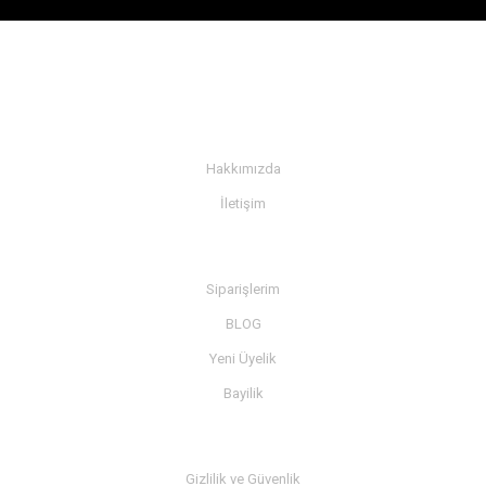
KURUMSAL
Hakkımızda
İletişim
BİLGİ
Siparişlerim
BLOG
Yeni Üyelik
Bayilik
MÜŞTERİ SERVİSİ
Gizlilik ve Güvenlik