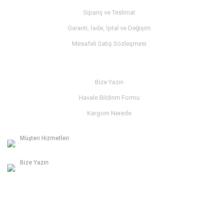
Sipariş ve Teslimat
Garanti, İade, İptal ve Değişim
Mesafeli Satış Sözleşmesi
İLETİŞİM
Bize Yazın
Havale Bildirim Formu
Kargom Nerede
Müşteri Hizmetleri
0236 312 27 98
Bize Yazın
info@albaymotor.com