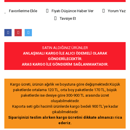
Fiyatı Düşünce Haber Ver
Yorum Yaz
Tavsiye Et
SATIN ALDIĞINIZ ÜRÜNLER
ANLAŞMALI KARGO İLE ALICI ÖDEMELİ OLARAK
GÖNDERİLECEKTİR.
ARAS KARGO İLE GÖNDERİM SAĞLANMAKTADIR.
Kargo ücreti, ürünün ağırlık ve boyutuna göre değişmektedir.Küçük
paketlerde ortalama 120 TL, orta boy paketlerde 170 TL, büyük
paketlerde ise desiye göre 300-900 TL arasında ücret
oluşabilmektedir.
Kaporta seti gibi hacimli ürünlerde kargo bedeli 900 TL’ye kadar
çıkabilmektedir.
Siparişinizi teslim alırken kargo ücretini dikkate almanızı rica
ederiz.