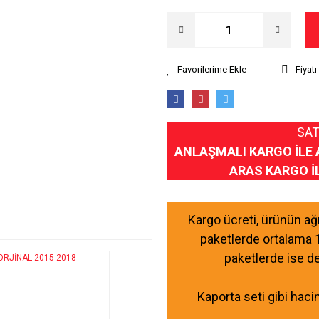
Fiyat
SAT
ANLAŞMALI KARGO İLE 
ARAS KARGO İ
Kargo ücreti, ürünün a
paketlerde ortalama 
paketlerde ise d
Kaporta seti gibi haci