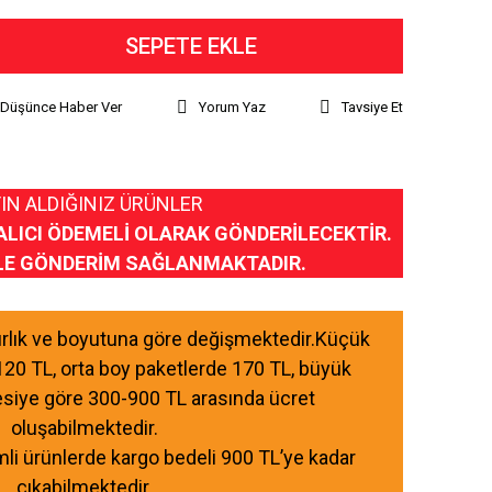
SEPETE EKLE
ı Düşünce Haber Ver
Yorum Yaz
Tavsiye Et
IN ALDIĞINIZ ÜRÜNLER
ALICI ÖDEMELİ OLARAK GÖNDERİLECEKTİR.
LE GÖNDERİM SAĞLANMAKTADIR.
ğırlık ve boyutuna göre değişmektedir.Küçük
120 TL, orta boy paketlerde 170 TL, büyük
esiye göre 300-900 TL arasında ücret
oluşabilmektedir.
mli ürünlerde kargo bedeli 900 TL’ye kadar
çıkabilmektedir.