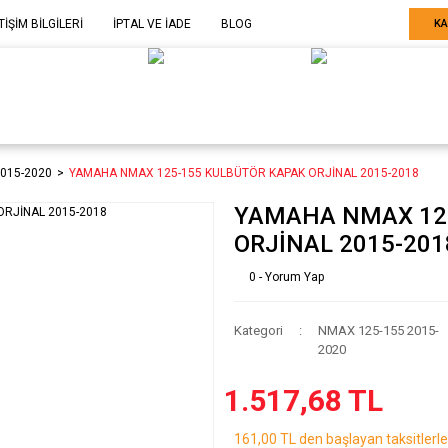
TİŞİM BİLGİLERİ
İPTAL VE İADE
BLOG
KA
ELE GÖRE
SARF MALZEME-
SERİ SONU
ARÇA
EKİPMAN
ÜRÜNLER
015-2020
YAMAHA NMAX 125-155 KULBÜTÖR KAPAK ORJİNAL 2015-2018
YAMAHA NMAX 125
ORJİNAL 2015-201
0 - Yorum Yap
Kategori
NMAX 125-155 2015-
2020
1.517,68 TL
161,00 TL den başlayan taksitlerle