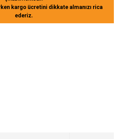
ırken kargo ücretini dikkate almanızı rica
ederiz.