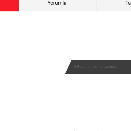
Yorumlar
Ta
Bu ürüne ilk yorumu siz yapın!
NYALARIMIZI KAÇIRMAYIN
Yorum Yaz
MÜŞTERİ SERVİSİ