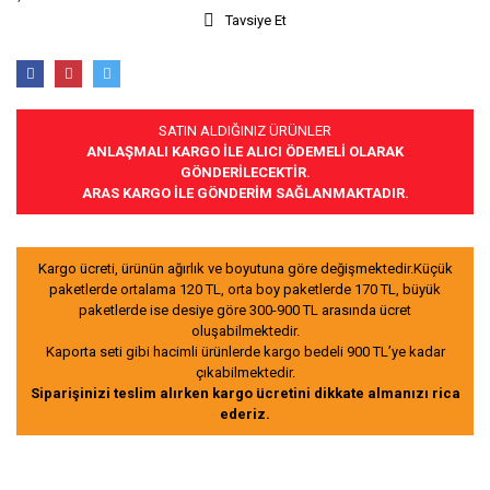
Tavsiye Et
SATIN ALDIĞINIZ ÜRÜNLER
ANLAŞMALI KARGO İLE ALICI ÖDEMELİ OLARAK
GÖNDERİLECEKTİR.
ARAS KARGO İLE GÖNDERİM SAĞLANMAKTADIR.
Kargo ücreti, ürünün ağırlık ve boyutuna göre değişmektedir.Küçük
paketlerde ortalama 120 TL, orta boy paketlerde 170 TL, büyük
paketlerde ise desiye göre 300-900 TL arasında ücret
oluşabilmektedir.
Kaporta seti gibi hacimli ürünlerde kargo bedeli 900 TL’ye kadar
çıkabilmektedir.
Siparişinizi teslim alırken kargo ücretini dikkate almanızı rica
ederiz.