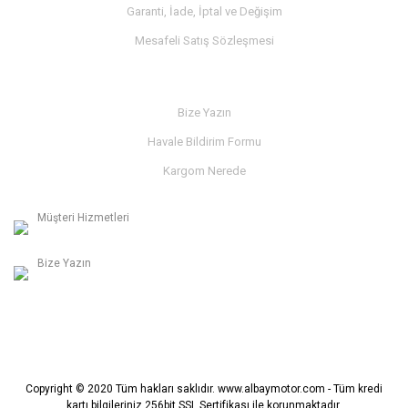
Garanti, İade, İptal ve Değişim
Mesafeli Satış Sözleşmesi
İLETİŞİM
Bize Yazın
Havale Bildirim Formu
Kargom Nerede
Müşteri Hizmetleri
0236 312 27 98
Bize Yazın
info@albaymotor.com
Copyright © 2020 Tüm hakları saklıdır. www.albaymotor.com - Tüm kredi
kartı bilgileriniz 256bit SSL Sertifikası ile korunmaktadır.