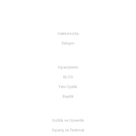
KURUMSAL
Hakkımızda
İletişim
BİLGİ
Siparişlerim
BLOG
Yeni Üyelik
Bayilik
MÜŞTERİ SERVİSİ
Gizlilik ve Güvenlik
Sipariş ve Teslimat