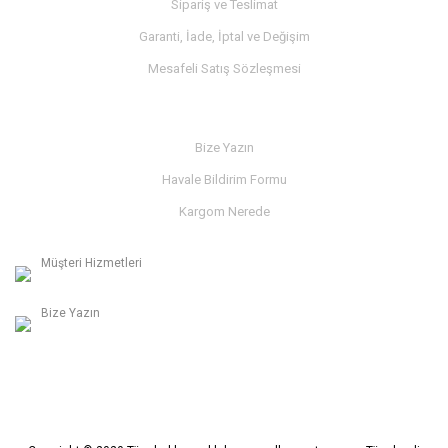
Sipariş ve Teslimat
Garanti, İade, İptal ve Değişim
Mesafeli Satış Sözleşmesi
İLETİŞİM
Bize Yazın
Havale Bildirim Formu
Kargom Nerede
Müşteri Hizmetleri
0236 312 27 98
Bize Yazın
info@albaymotor.com