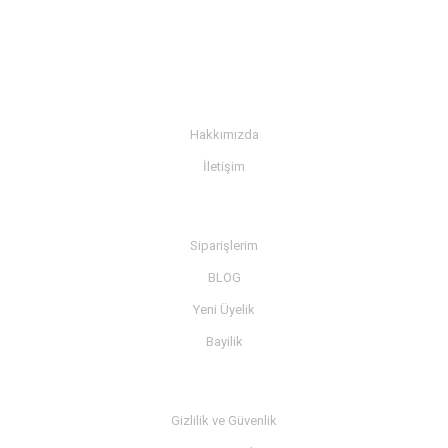
KURUMSAL
Hakkımızda
İletişim
BİLGİ
Siparişlerim
BLOG
Yeni Üyelik
Bayilik
MÜŞTERİ SERVİSİ
Gizlilik ve Güvenlik