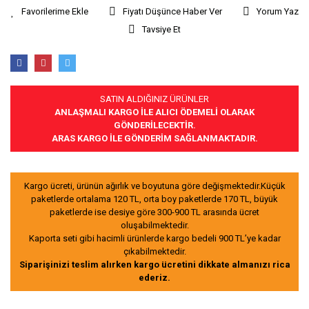
Fiyatı Düşünce Haber Ver
Yorum Yaz
Tavsiye Et
SATIN ALDIĞINIZ ÜRÜNLER
ANLAŞMALI KARGO İLE ALICI ÖDEMELİ OLARAK
GÖNDERİLECEKTİR.
ARAS KARGO İLE GÖNDERİM SAĞLANMAKTADIR.
Kargo ücreti, ürünün ağırlık ve boyutuna göre değişmektedir.Küçük
paketlerde ortalama 120 TL, orta boy paketlerde 170 TL, büyük
paketlerde ise desiye göre 300-900 TL arasında ücret
oluşabilmektedir.
Kaporta seti gibi hacimli ürünlerde kargo bedeli 900 TL’ye kadar
çıkabilmektedir.
Siparişinizi teslim alırken kargo ücretini dikkate almanızı rica
ederiz.