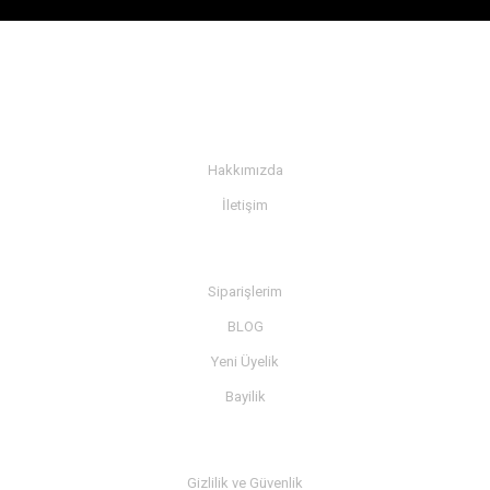
KURUMSAL
Hakkımızda
İletişim
BİLGİ
Siparişlerim
BLOG
Yeni Üyelik
Bayilik
MÜŞTERİ SERVİSİ
Gizlilik ve Güvenlik