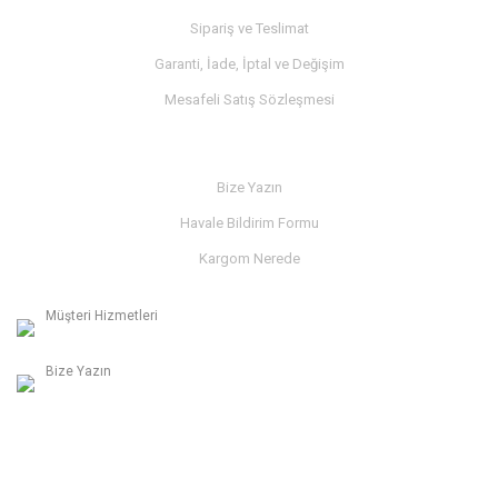
Sipariş ve Teslimat
Garanti, İade, İptal ve Değişim
Mesafeli Satış Sözleşmesi
İLETİŞİM
Bize Yazın
Havale Bildirim Formu
Kargom Nerede
Müşteri Hizmetleri
0236 312 27 98
Bize Yazın
info@albaymotor.com