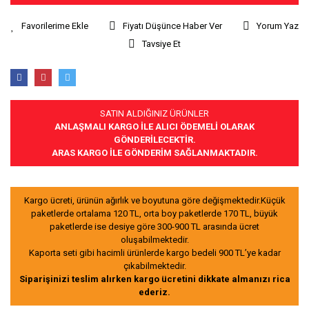
Fiyatı Düşünce Haber Ver
Yorum Yaz
Tavsiye Et
SATIN ALDIĞINIZ ÜRÜNLER
ANLAŞMALI KARGO İLE ALICI ÖDEMELİ OLARAK
GÖNDERİLECEKTİR.
ARAS KARGO İLE GÖNDERİM SAĞLANMAKTADIR.
Kargo ücreti, ürünün ağırlık ve boyutuna göre değişmektedir.Küçük
paketlerde ortalama 120 TL, orta boy paketlerde 170 TL, büyük
paketlerde ise desiye göre 300-900 TL arasında ücret
oluşabilmektedir.
Kaporta seti gibi hacimli ürünlerde kargo bedeli 900 TL’ye kadar
çıkabilmektedir.
Siparişinizi teslim alırken kargo ücretini dikkate almanızı rica
ederiz.