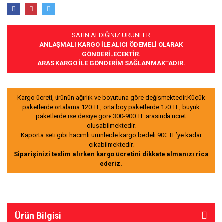
SATIN ALDIĞINIZ ÜRÜNLER
ANLAŞMALI KARGO İLE ALICI ÖDEMELİ OLARAK
GÖNDERİLECEKTİR.
ARAS KARGO İLE GÖNDERİM SAĞLANMAKTADIR.
Kargo ücreti, ürünün ağırlık ve boyutuna göre değişmektedir.Küçük
paketlerde ortalama 120 TL, orta boy paketlerde 170 TL, büyük
paketlerde ise desiye göre 300-900 TL arasında ücret
oluşabilmektedir.
Kaporta seti gibi hacimli ürünlerde kargo bedeli 900 TL’ye kadar
çıkabilmektedir.
Siparişinizi teslim alırken kargo ücretini dikkate almanızı rica
ederiz.
Ürün Bilgisi