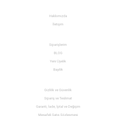
KURUMSAL
Hakkımızda
İletişim
BİLGİ
Siparişlerim
BLOG
Yeni Üyelik
Bayilik
MÜŞTERİ SERVİSİ
Gizlilik ve Güvenlik
Sipariş ve Teslimat
Garanti, İade, İptal ve Değişim
Mesafeli Satış Sözleşmesi