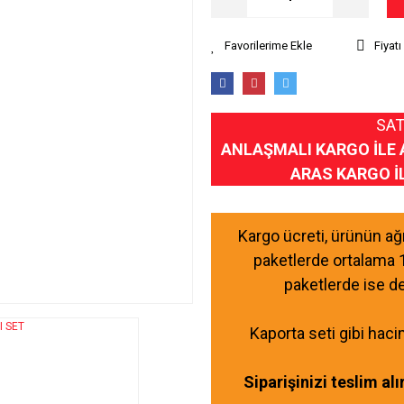
Fiyat
SAT
ANLAŞMALI KARGO İLE 
ARAS KARGO İ
Kargo ücreti, ürünün a
paketlerde ortalama 
paketlerde ise d
Kaporta seti gibi haci
Siparişinizi teslim al