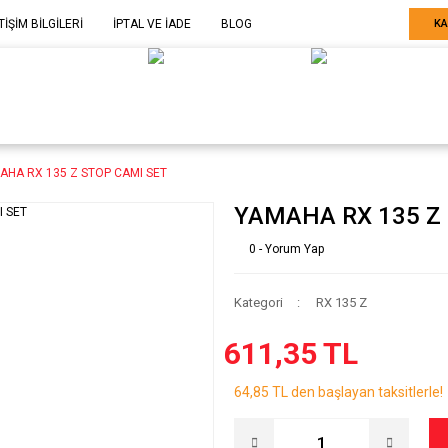
TİŞİM BİLGİLERİ
İPTAL VE İADE
BLOG
KA
ELE GÖRE
SARF MALZEME-
SERİ SONU
ARÇA
EKİPMAN
ÜRÜNLER
AHA RX 135 Z STOP CAMI SET
YAMAHA RX 135 Z
0 - Yorum Yap
Kategori
RX 135 Z
611,35 TL
64,85 TL den başlayan taksitlerle!