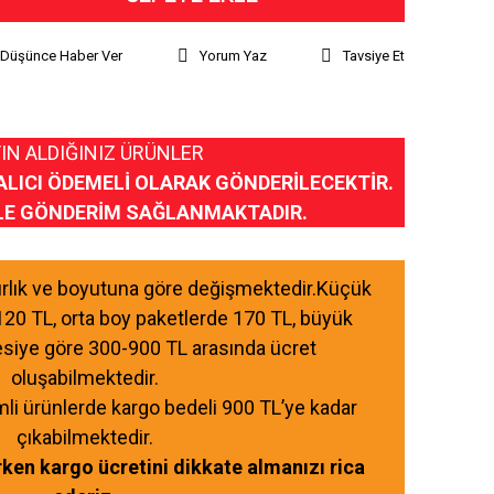
ı Düşünce Haber Ver
Yorum Yaz
Tavsiye Et
IN ALDIĞINIZ ÜRÜNLER
ALICI ÖDEMELİ OLARAK GÖNDERİLECEKTİR.
LE GÖNDERİM SAĞLANMAKTADIR.
ğırlık ve boyutuna göre değişmektedir.Küçük
120 TL, orta boy paketlerde 170 TL, büyük
esiye göre 300-900 TL arasında ücret
oluşabilmektedir.
mli ürünlerde kargo bedeli 900 TL’ye kadar
çıkabilmektedir.
ırken kargo ücretini dikkate almanızı rica