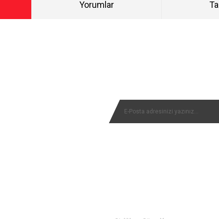
Yorumlar
Ta
Bu ürüne ilk yorumu siz yapın!
NYALARIMIZI KAÇIRMAYIN
Yorum Yaz
MÜŞTERİ SERVİSİ