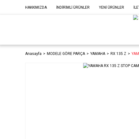
HAKKIMIZDA
İNDİRİMLİ ÜRÜNLER
YENİ ÜRÜNLER
İLE
MOD
P
Anasayfa
MODELE GÖRE PARÇA
YAMAHA
RX 135 Z
YAM