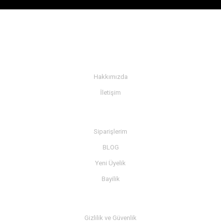
KURUMSAL
Hakkımızda
İletişim
BİLGİ
Siparişlerim
BLOG
Yeni Üyelik
Bayilik
MÜŞTERİ SERVİSİ
Gizlilik ve Güvenlik