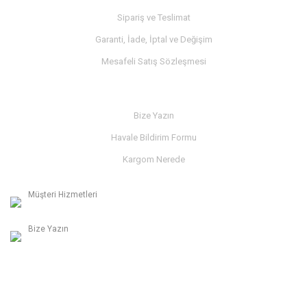
Sipariş ve Teslimat
Garanti, İade, İptal ve Değişim
Mesafeli Satış Sözleşmesi
İLETİŞİM
Bize Yazın
Havale Bildirim Formu
Kargom Nerede
Müşteri Hizmetleri
0236 312 27 98
Bize Yazın
info@albaymotor.com