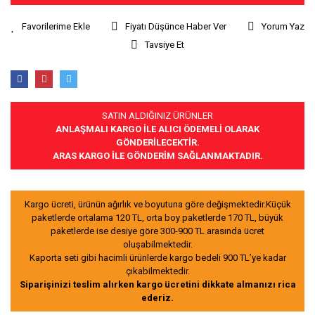
Fiyatı Düşünce Haber Ver
Yorum Yaz
Tavsiye Et
SATIN ALDIĞINIZ ÜRÜNLER
ANLAŞMALI KARGO İLE ALICI ÖDEMELİ OLARAK
GÖNDERİLECEKTİR.
ARAS KARGO İLE GÖNDERİM SAĞLANMAKTADIR.
Kargo ücreti, ürünün ağırlık ve boyutuna göre değişmektedir.Küçük
paketlerde ortalama 120 TL, orta boy paketlerde 170 TL, büyük
paketlerde ise desiye göre 300-900 TL arasında ücret
oluşabilmektedir.
Kaporta seti gibi hacimli ürünlerde kargo bedeli 900 TL’ye kadar
çıkabilmektedir.
Siparişinizi teslim alırken kargo ücretini dikkate almanızı rica
ederiz.