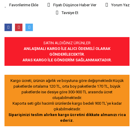
Fiyatı Düşünce Haber Ver
Yorum Yaz
Tavsiye Et
SATIN ALDIĞINIZ ÜRÜNLER
ANLAŞMALI KARGO İLE ALICI ÖDEMELİ OLARAK
GÖNDERİLECEKTİR.
ARAS KARGO İLE GÖNDERİM SAĞLANMAKTADIR.
Kargo ücreti, ürünün ağırlık ve boyutuna göre değişmektedir.Küçük
paketlerde ortalama 120 TL, orta boy paketlerde 170 TL, büyük
paketlerde ise desiye göre 300-900 TL arasında ücret
oluşabilmektedir.
Kaporta seti gibi hacimli ürünlerde kargo bedeli 900 TL’ye kadar
çıkabilmektedir.
Siparişinizi teslim alırken kargo ücretini dikkate almanızı rica
ederiz.