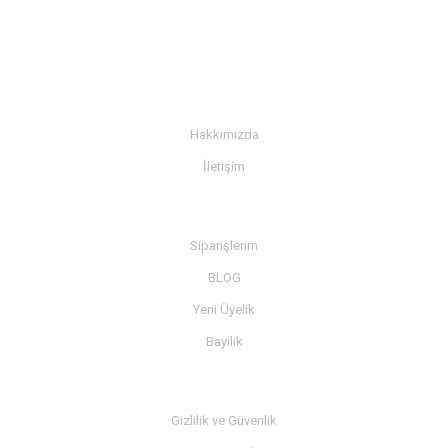
KURUMSAL
Hakkımızda
İletişim
BİLGİ
Siparişlerim
BLOG
Yeni Üyelik
Bayilik
MÜŞTERİ SERVİSİ
Gizlilik ve Güvenlik