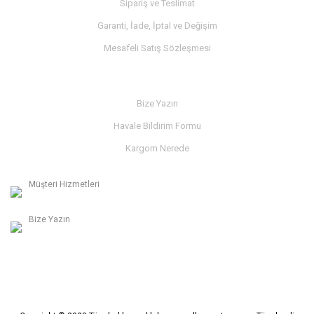
Sipariş ve Teslimat
Garanti, İade, İptal ve Değişim
Mesafeli Satış Sözleşmesi
İLETİŞİM
Bize Yazın
Havale Bildirim Formu
Kargom Nerede
Müşteri Hizmetleri
0236 312 27 98
Bize Yazın
info@albaymotor.com