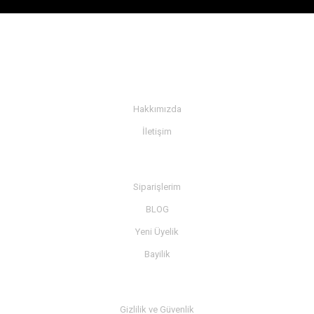
KURUMSAL
Hakkımızda
İletişim
BİLGİ
Siparişlerim
BLOG
Yeni Üyelik
Bayilik
MÜŞTERİ SERVİSİ
Gizlilik ve Güvenlik