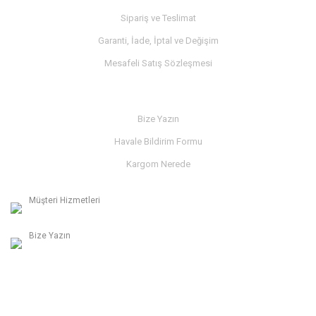
Sipariş ve Teslimat
Garanti, İade, İptal ve Değişim
Mesafeli Satış Sözleşmesi
İLETİŞİM
Bize Yazın
Havale Bildirim Formu
Kargom Nerede
Müşteri Hizmetleri
0236 312 27 98
Bize Yazın
info@albaymotor.com