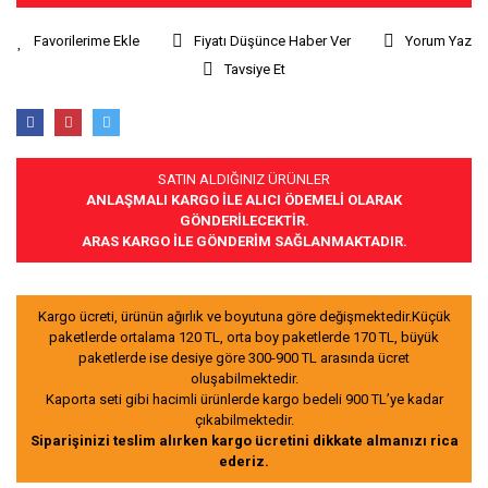
Fiyatı Düşünce Haber Ver
Yorum Yaz
Tavsiye Et
SATIN ALDIĞINIZ ÜRÜNLER
ANLAŞMALI KARGO İLE ALICI ÖDEMELİ OLARAK
GÖNDERİLECEKTİR.
ARAS KARGO İLE GÖNDERİM SAĞLANMAKTADIR.
Kargo ücreti, ürünün ağırlık ve boyutuna göre değişmektedir.Küçük
paketlerde ortalama 120 TL, orta boy paketlerde 170 TL, büyük
paketlerde ise desiye göre 300-900 TL arasında ücret
oluşabilmektedir.
Kaporta seti gibi hacimli ürünlerde kargo bedeli 900 TL’ye kadar
çıkabilmektedir.
Siparişinizi teslim alırken kargo ücretini dikkate almanızı rica
ederiz.