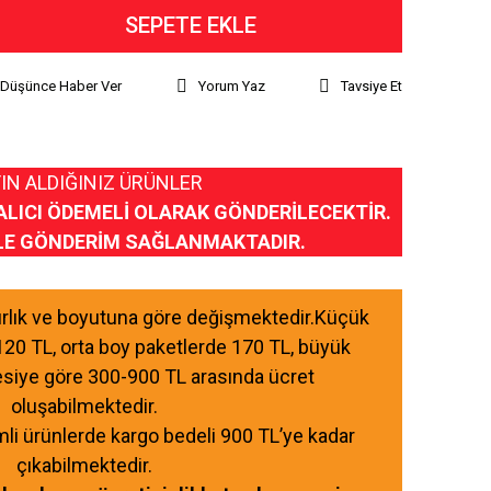
SEPETE EKLE
ı Düşünce Haber Ver
Yorum Yaz
Tavsiye Et
IN ALDIĞINIZ ÜRÜNLER
ALICI ÖDEMELİ OLARAK GÖNDERİLECEKTİR.
LE GÖNDERİM SAĞLANMAKTADIR.
ğırlık ve boyutuna göre değişmektedir.Küçük
120 TL, orta boy paketlerde 170 TL, büyük
esiye göre 300-900 TL arasında ücret
oluşabilmektedir.
mli ürünlerde kargo bedeli 900 TL’ye kadar
çıkabilmektedir.