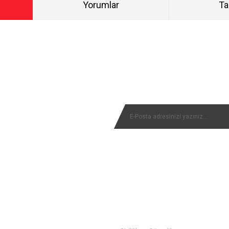
Yorumlar
Ta
Bu ürüne ilk yorumu siz yapın!
NYALARIMIZI KAÇIRMAYIN
Yorum Yaz
MÜŞTERİ SERVİSİ