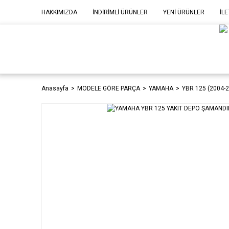
HAKKIMIZDA
İNDİRİMLİ ÜRÜNLER
YENİ ÜRÜNLER
İLE
MOD
P
Anasayfa
MODELE GÖRE PARÇA
YAMAHA
YBR 125 (2004-