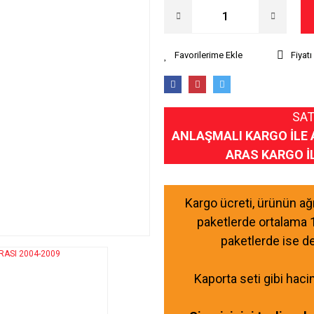
Fiyat
SAT
ANLAŞMALI KARGO İLE 
ARAS KARGO İ
Kargo ücreti, ürünün a
paketlerde ortalama 
paketlerde ise d
Kaporta seti gibi haci