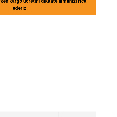
ırken kargo ücretini dikkate almanızı rica
ederiz.