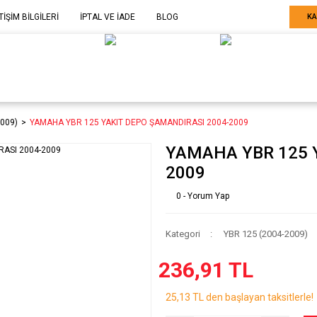
TİŞİM BİLGİLERİ
İPTAL VE İADE
BLOG
KA
ELE GÖRE
SARF MALZEME-
SERİ SONU
ARÇA
EKİPMAN
ÜRÜNLER
2009)
YAMAHA YBR 125 YAKIT DEPO ŞAMANDIRASI 2004-2009
YAMAHA YBR 125 
2009
0 - Yorum Yap
Kategori
YBR 125 (2004-2009)
236,91 TL
25,13 TL den başlayan taksitlerle!