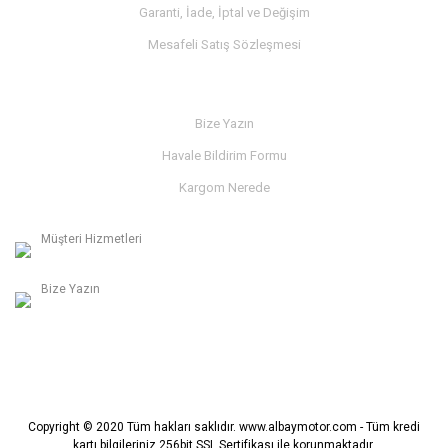
Garanti, İade, İptal ve Değişim
Mesafeli Satış Sözleşmesi
İLETİŞİM
Bize Yazın
Havale Bildirim Formu
Kargom Nerede
Müşteri Hizmetleri
0236 312 27 98
Bize Yazın
info@albaymotor.com
Copyright © 2020 Tüm hakları saklıdır. www.albaymotor.com - Tüm kredi
kartı bilgileriniz 256bit SSL Sertifikası ile korunmaktadır.