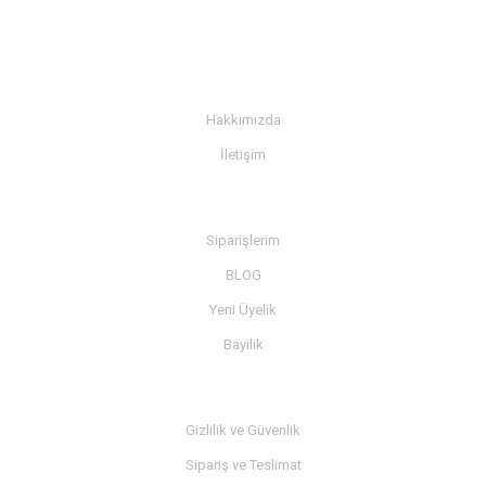
KURUMSAL
Hakkımızda
İletişim
BİLGİ
Siparişlerim
BLOG
Yeni Üyelik
Bayilik
MÜŞTERİ SERVİSİ
Gizlilik ve Güvenlik
Sipariş ve Teslimat