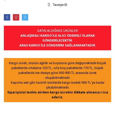
Tavsiye Et
SATIN ALDIĞINIZ ÜRÜNLER
ANLAŞMALI KARGO İLE ALICI ÖDEMELİ OLARAK
GÖNDERİLECEKTİR.
ARAS KARGO İLE GÖNDERİM SAĞLANMAKTADIR.
Kargo ücreti, ürünün ağırlık ve boyutuna göre değişmektedir.Küçük
paketlerde ortalama 120 TL, orta boy paketlerde 170 TL, büyük
paketlerde ise desiye göre 300-900 TL arasında ücret
oluşabilmektedir.
Kaporta seti gibi hacimli ürünlerde kargo bedeli 900 TL’ye kadar
çıkabilmektedir.
Siparişinizi teslim alırken kargo ücretini dikkate almanızı rica
ederiz.