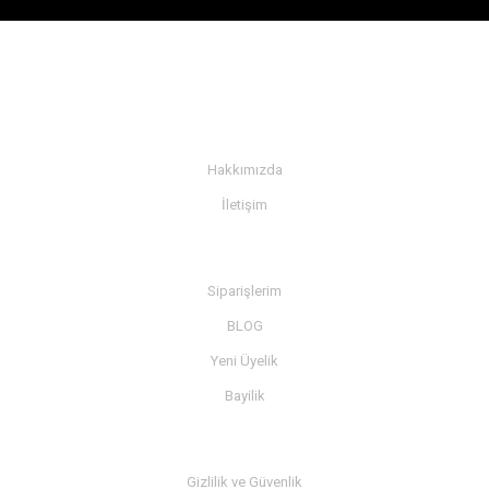
KURUMSAL
Hakkımızda
İletişim
BİLGİ
Siparişlerim
BLOG
Yeni Üyelik
Bayilik
MÜŞTERİ SERVİSİ
Gizlilik ve Güvenlik