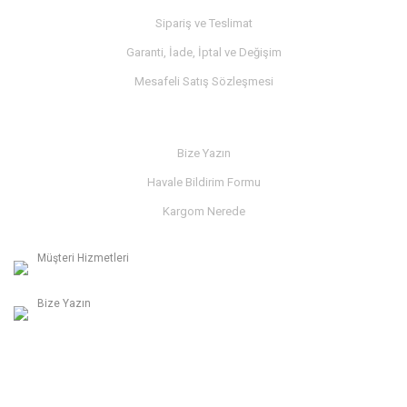
Sipariş ve Teslimat
Garanti, İade, İptal ve Değişim
Mesafeli Satış Sözleşmesi
İLETİŞİM
Bize Yazın
Havale Bildirim Formu
Kargom Nerede
Müşteri Hizmetleri
0236 312 27 98
Bize Yazın
info@albaymotor.com