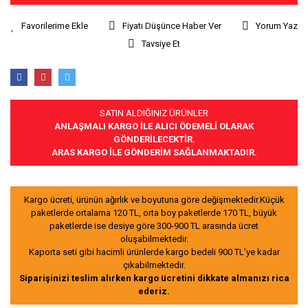
Fiyatı Düşünce Haber Ver
Yorum Yaz
Tavsiye Et
SATIN ALDIĞINIZ ÜRÜNLER
ANLAŞMALI KARGO İLE ALICI ÖDEMELİ OLARAK
GÖNDERİLECEKTİR.
ARAS KARGO İLE GÖNDERİM SAĞLANMAKTADIR.
Kargo ücreti, ürünün ağırlık ve boyutuna göre değişmektedir.Küçük
paketlerde ortalama 120 TL, orta boy paketlerde 170 TL, büyük
paketlerde ise desiye göre 300-900 TL arasında ücret
oluşabilmektedir.
Kaporta seti gibi hacimli ürünlerde kargo bedeli 900 TL’ye kadar
çıkabilmektedir.
Siparişinizi teslim alırken kargo ücretini dikkate almanızı rica
ederiz.