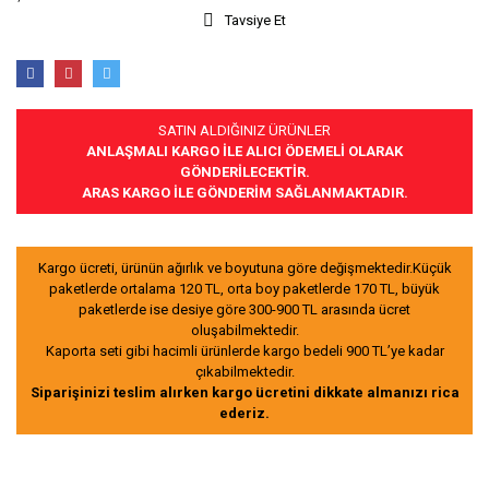
Tavsiye Et
SATIN ALDIĞINIZ ÜRÜNLER
ANLAŞMALI KARGO İLE ALICI ÖDEMELİ OLARAK
GÖNDERİLECEKTİR.
ARAS KARGO İLE GÖNDERİM SAĞLANMAKTADIR.
Kargo ücreti, ürünün ağırlık ve boyutuna göre değişmektedir.Küçük
paketlerde ortalama 120 TL, orta boy paketlerde 170 TL, büyük
paketlerde ise desiye göre 300-900 TL arasında ücret
oluşabilmektedir.
Kaporta seti gibi hacimli ürünlerde kargo bedeli 900 TL’ye kadar
çıkabilmektedir.
Siparişinizi teslim alırken kargo ücretini dikkate almanızı rica
ederiz.