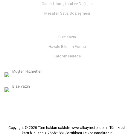
Garanti, İade, İptal ve Değişim
Mesafeli Satış Sözleşmesi
İLETİŞİM
Bize Yazın
Havale Bildirim Formu
Kargom Nerede
Müşteri Hizmetleri
0236 312 27 98
Bize Yazın
info@albaymotor.com
Copyright © 2020 Tüm hakları saklıdır. www.albaymotor.com - Tüm kredi
kartı bilgileriniz 256bit SSL Sertifikası ile korunmaktadır.