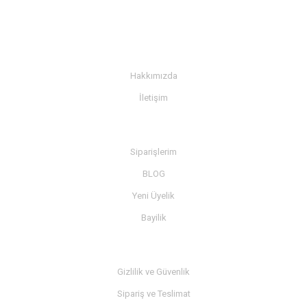
KURUMSAL
Hakkımızda
İletişim
BİLGİ
Siparişlerim
BLOG
Yeni Üyelik
Bayilik
MÜŞTERİ SERVİSİ
Gizlilik ve Güvenlik
Sipariş ve Teslimat