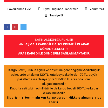
Fiyatı Düşünce Haber Ver
Yorum Yaz
Tavsiye Et
SATIN ALDIĞINIZ ÜRÜNLER
ANLAŞMALI KARGO İLE ALICI ÖDEMELİ OLARAK
GÖNDERİLECEKTİR.
ARAS KARGO İLE GÖNDERİM SAĞLANMAKTADIR.
Kargo ücreti, ürünün ağırlık ve boyutuna göre değişmektedir.Küçük
paketlerde ortalama 120 TL, orta boy paketlerde 170 TL, büyük
paketlerde ise desiye göre 300-900 TL arasında ücret
oluşabilmektedir.
Kaporta seti gibi hacimli ürünlerde kargo bedeli 900 TL’ye kadar
çıkabilmektedir.
Siparişinizi teslim alırken kargo ücretini dikkate almanızı rica
ederiz.