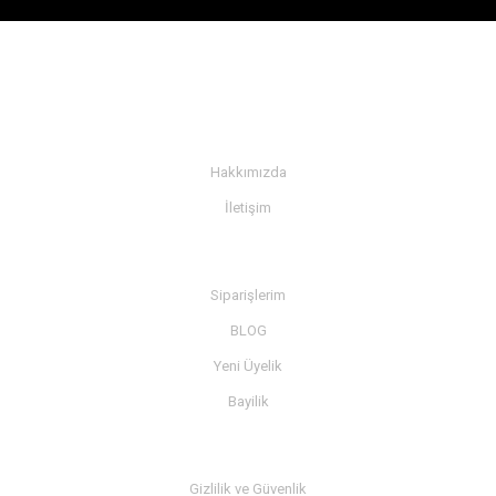
KURUMSAL
Hakkımızda
İletişim
BİLGİ
Siparişlerim
BLOG
Yeni Üyelik
Bayilik
MÜŞTERİ SERVİSİ
Gizlilik ve Güvenlik