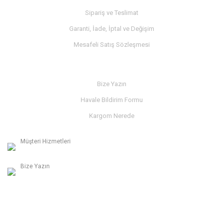
Sipariş ve Teslimat
Garanti, İade, İptal ve Değişim
Mesafeli Satış Sözleşmesi
İLETİŞİM
Bize Yazın
Havale Bildirim Formu
Kargom Nerede
Müşteri Hizmetleri
0236 312 27 98
Bize Yazın
info@albaymotor.com