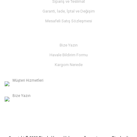
Sipariş ve Teslimat
Garanti, İade, İptal ve Değişim
Mesafeli Satış Sözleşmesi
İLETİŞİM
Bize Yazın
Havale Bildirim Formu
Kargom Nerede
Müşteri Hizmetleri
0236 312 27 98
Bize Yazın
info@albaymotor.com