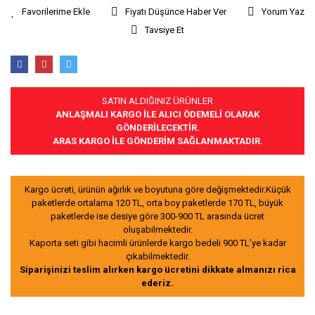
Fiyatı Düşünce Haber Ver
Yorum Yaz
Tavsiye Et
SATIN ALDIĞINIZ ÜRÜNLER
ANLAŞMALI KARGO İLE ALICI ÖDEMELİ OLARAK
GÖNDERİLECEKTİR.
ARAS KARGO İLE GÖNDERİM SAĞLANMAKTADIR.
Kargo ücreti, ürünün ağırlık ve boyutuna göre değişmektedir.Küçük
paketlerde ortalama 120 TL, orta boy paketlerde 170 TL, büyük
paketlerde ise desiye göre 300-900 TL arasında ücret
oluşabilmektedir.
Kaporta seti gibi hacimli ürünlerde kargo bedeli 900 TL’ye kadar
çıkabilmektedir.
Siparişinizi teslim alırken kargo ücretini dikkate almanızı rica
ederiz.