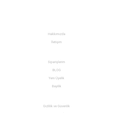
KURUMSAL
Hakkımızda
İletişim
BİLGİ
Siparişlerim
BLOG
Yeni Üyelik
Bayilik
MÜŞTERİ SERVİSİ
Gizlilik ve Güvenlik