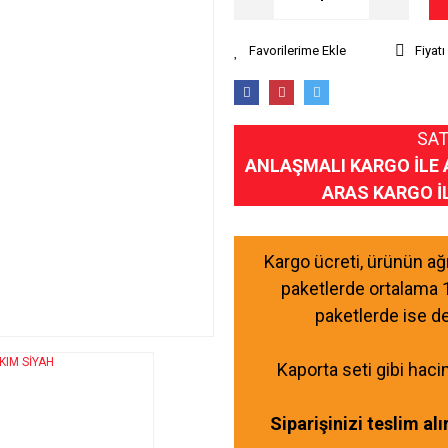
Fiyat
SAT
ANLAŞMALI KARGO İLE 
ARAS KARGO İ
Kargo ücreti, ürünün a
paketlerde ortalama 
paketlerde ise d
Kaporta seti gibi haci
Siparişinizi teslim al