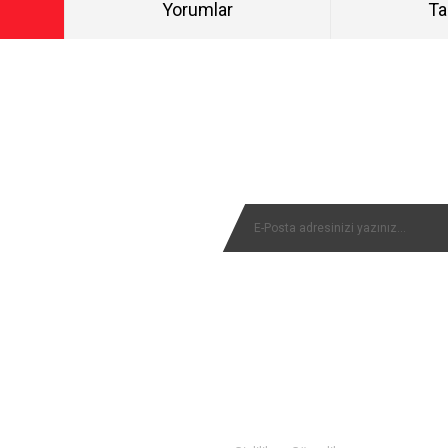
Yorumlar
Ta
Bu ürüne ilk yorumu siz yapın!
NYALARIMIZI KAÇIRMAYIN
Yorum Yaz
MÜŞTERİ SERVİSİ