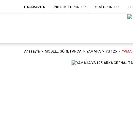
HAKKIMIZDA
İNDİRİMLİ ÜRÜNLER
YENİ ÜRÜNLER
İLE
MOD
P
Anasayfa
MODELE GÖRE PARÇA
YAMAHA
YS 125
YAMAH