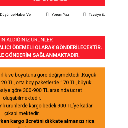
ı Düşünce Haber Ver
Yorum Yaz
Tavsiye Et
IN ALDIĞINIZ ÜRÜNLER
ALICI ÖDEMELİ OLARAK GÖNDERİLECEKTİR.
LE GÖNDERİM SAĞLANMAKTADIR.
ğırlık ve boyutuna göre değişmektedir.Küçük
120 TL, orta boy paketlerde 170 TL, büyük
esiye göre 300-900 TL arasında ücret
oluşabilmektedir.
mli ürünlerde kargo bedeli 900 TL’ye kadar
çıkabilmektedir.
ırken kargo ücretini dikkate almanızı rica