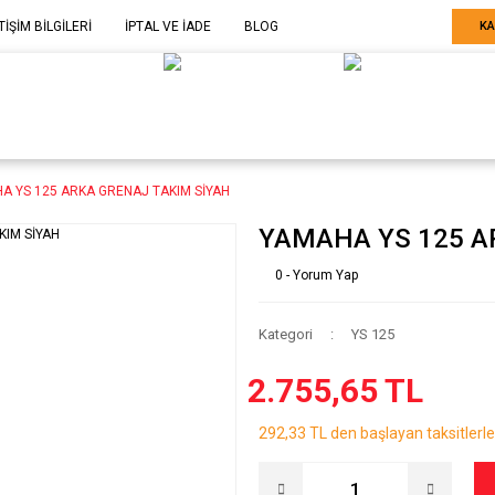
TİŞİM BİLGİLERİ
İPTAL VE İADE
BLOG
KA
ELE GÖRE
SARF MALZEME-
SERİ SONU
ARÇA
EKİPMAN
ÜRÜNLER
A YS 125 ARKA GRENAJ TAKIM SİYAH
YAMAHA YS 125 A
0 - Yorum Yap
Kategori
YS 125
2.755,65 TL
292,33 TL den başlayan taksitlerle